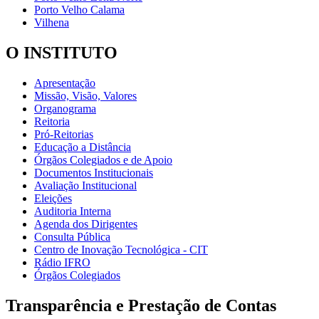
Porto Velho Calama
Vilhena
O INSTITUTO
Apresentação
Missão, Visão, Valores
Organograma
Reitoria
Pró-Reitorias
Educação a Distância
Órgãos Colegiados e de Apoio
Documentos Institucionais
Avaliação Institucional
Eleições
Auditoria Interna
Agenda dos Dirigentes
Consulta Pública
Centro de Inovação Tecnológica - CIT
Rádio IFRO
Órgãos Colegiados
Transparência e Prestação de Contas