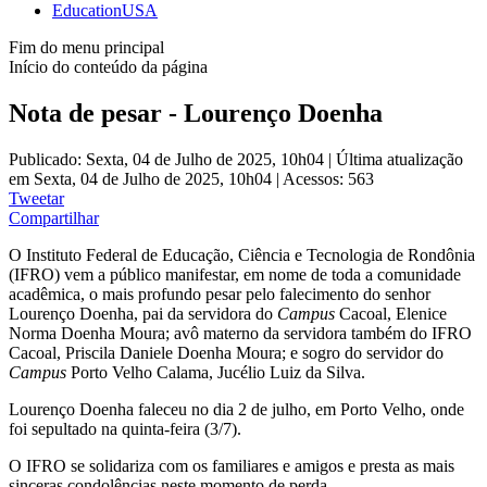
EducationUSA
Fim do menu principal
Início do conteúdo da página
Nota de pesar - Lourenço Doenha
Publicado: Sexta, 04 de Julho de 2025, 10h04
|
Última atualização
em Sexta, 04 de Julho de 2025, 10h04
|
Acessos: 563
Tweetar
Compartilhar
O Instituto Federal de Educação, Ciência e Tecnologia de Rondônia
(IFRO) vem a público manifestar, em nome de toda a comunidade
acadêmica, o mais profundo pesar pelo falecimento do senhor
Lourenço Doenha, pai da servidora do
Campus
Cacoal, Elenice
Norma Doenha Moura; avô materno da servidora também do IFRO
Cacoal, Priscila Daniele Doenha Moura; e sogro do servidor do
Campus
Porto Velho Calama, Jucélio Luiz da Silva.
Lourenço Doenha faleceu no dia 2 de julho, em Porto Velho, onde
foi sepultado na quinta-feira (3/7).
O IFRO se solidariza com os familiares e amigos e presta as mais
sinceras condolências neste momento de perda.