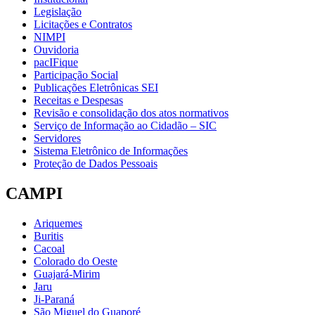
Legislação
Licitações e Contratos
NIMPI
Ouvidoria
pacIFique
Participação Social
Publicações Eletrônicas SEI
Receitas e Despesas
Revisão e consolidação dos atos normativos
Serviço de Informação ao Cidadão – SIC
Servidores
Sistema Eletrônico de Informações
Proteção de Dados Pessoais
CAMPI
Ariquemes
Buritis
Cacoal
Colorado do Oeste
Guajará-Mirim
Jaru
Ji-Paraná
São Miguel do Guaporé