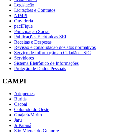
Legislação
Licitações e Contratos
NIMPI
Ouvidoria
pacIFique
Participação Social
Publicações Eletrônicas SEI
Receitas e Despesas
Revisão e consolidação dos atos normativos
Serviço de Informação ao Cidadão – SIC
Servidores
Sistema Eletrônico de Informações
Proteção de Dados Pessoais
CAMPI
Ariquemes
Buritis
Cacoal
Colorado do Oeste
Guajará-Mirim
Jaru
Ji-Paraná
São Miguel do Guaporé