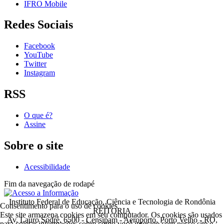
IFRO Mobile
Redes Sociais
Facebook
YouTube
Twitter
Instagram
RSS
O que é?
Assine
Sobre o site
Acessibilidade
Fim da navegação de rodapé
Instituto Federal de Educação, Ciência e Tecnologia de Rondônia
Consentimento para o uso de cookies
REITORIA
Este site armazena cookies em seu computador. Os cookies são usados
Av. Lauro Sodré, 6500 - Censipam - Aeroporto, Porto Velho - RO,
para coletar informações sobre como você interage com nosso site e