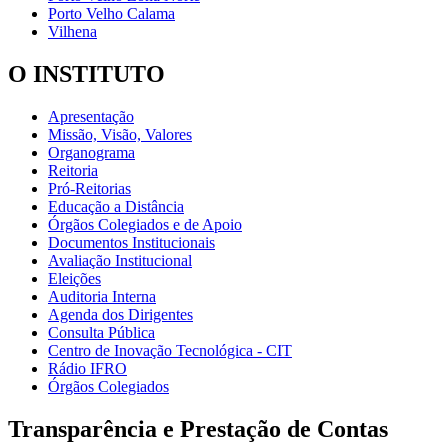
Porto Velho Calama
Vilhena
O INSTITUTO
Apresentação
Missão, Visão, Valores
Organograma
Reitoria
Pró-Reitorias
Educação a Distância
Órgãos Colegiados e de Apoio
Documentos Institucionais
Avaliação Institucional
Eleições
Auditoria Interna
Agenda dos Dirigentes
Consulta Pública
Centro de Inovação Tecnológica - CIT
Rádio IFRO
Órgãos Colegiados
Transparência e Prestação de Contas