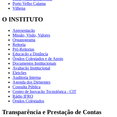
Porto Velho Calama
Vilhena
O INSTITUTO
Apresentação
Missão, Visão, Valores
Organograma
Reitoria
Pró-Reitorias
Educação a Distância
Órgãos Colegiados e de Apoio
Documentos Institucionais
Avaliação Institucional
Eleições
Auditoria Interna
Agenda dos Dirigentes
Consulta Pública
Centro de Inovação Tecnológica - CIT
Rádio IFRO
Órgãos Colegiados
Transparência e Prestação de Contas