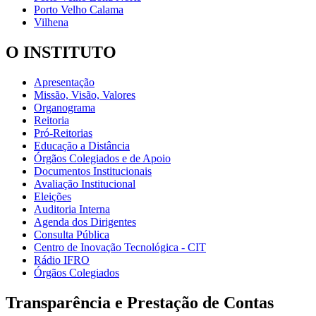
Porto Velho Calama
Vilhena
O INSTITUTO
Apresentação
Missão, Visão, Valores
Organograma
Reitoria
Pró-Reitorias
Educação a Distância
Órgãos Colegiados e de Apoio
Documentos Institucionais
Avaliação Institucional
Eleições
Auditoria Interna
Agenda dos Dirigentes
Consulta Pública
Centro de Inovação Tecnológica - CIT
Rádio IFRO
Órgãos Colegiados
Transparência e Prestação de Contas