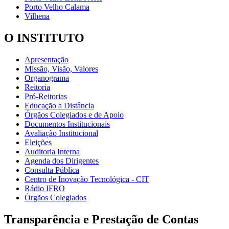
Porto Velho Calama
Vilhena
O INSTITUTO
Apresentação
Missão, Visão, Valores
Organograma
Reitoria
Pró-Reitorias
Educação a Distância
Órgãos Colegiados e de Apoio
Documentos Institucionais
Avaliação Institucional
Eleições
Auditoria Interna
Agenda dos Dirigentes
Consulta Pública
Centro de Inovação Tecnológica - CIT
Rádio IFRO
Órgãos Colegiados
Transparência e Prestação de Contas