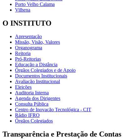
Porto Velho Calama
Vilhena
O INSTITUTO
Apresentação
Missão, Visão, Valores
Organograma
Reitoria
Pró-Reitorias
Educação a Distância
Órgãos Colegiados e de Apoio
Documentos Institucionais
Avaliação Institucional
Eleições
Auditoria Interna
Agenda dos Dirigentes
Consulta Pública
Centro de Inovação Tecnológica - CIT
Rádio IFRO
Órgãos Colegiados
Transparência e Prestação de Contas