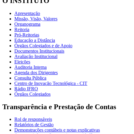
O INSTITUTO
Apresentação
Missão, Visão, Valores
Organograma
Reitoria
Pró-Reitorias
Educação a Distância
Órgãos Colegiados e de Apoio
Documentos Institucionais
Avaliação Institucional
Eleições
Auditoria Interna
Agenda dos Dirigentes
Consulta Pública
Centro de Inovação Tecnológica - CIT
Rádio IFRO
Órgãos Colegiados
Transparência e Prestação de Contas
Rol de responsáveis
Relatórios de Gestão
Demonstrações contábeis e notas explicativas