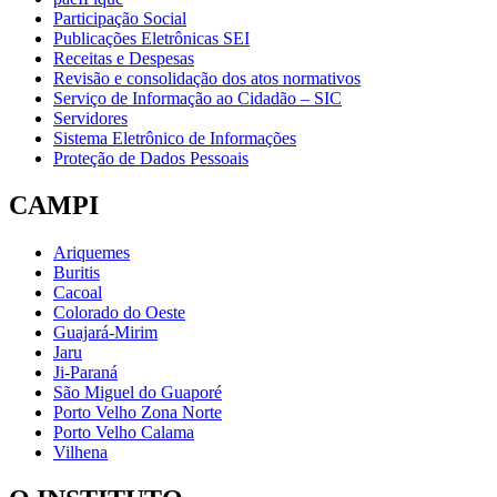
Participação Social
Publicações Eletrônicas SEI
Receitas e Despesas
Revisão e consolidação dos atos normativos
Serviço de Informação ao Cidadão – SIC
Servidores
Sistema Eletrônico de Informações
Proteção de Dados Pessoais
CAMPI
Ariquemes
Buritis
Cacoal
Colorado do Oeste
Guajará-Mirim
Jaru
Ji-Paraná
São Miguel do Guaporé
Porto Velho Zona Norte
Porto Velho Calama
Vilhena