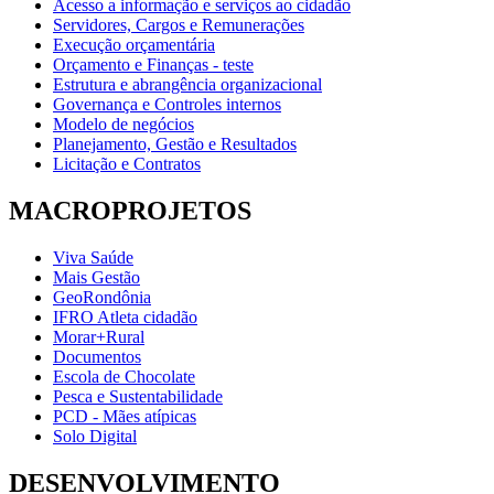
Acesso a informação e serviços ao cidadão
Servidores, Cargos e Remunerações
Execução orçamentária
Orçamento e Finanças - teste
Estrutura e abrangência organizacional
Governança e Controles internos
Modelo de negócios
Planejamento, Gestão e Resultados
Licitação e Contratos
MACROPROJETOS
Viva Saúde
Mais Gestão
GeoRondônia
IFRO Atleta cidadão
Morar+Rural
Documentos
Escola de Chocolate
Pesca e Sustentabilidade
PCD - Mães atípicas
Solo Digital
DESENVOLVIMENTO