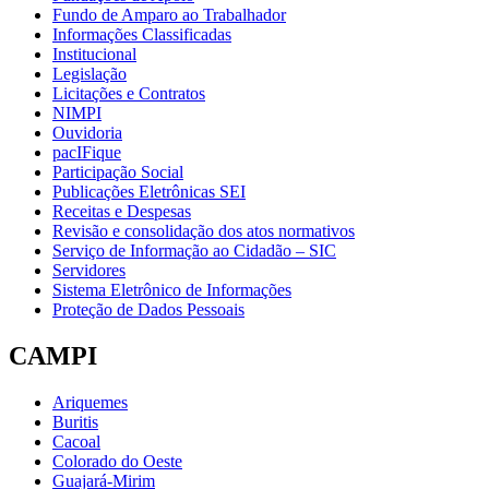
Fundo de Amparo ao Trabalhador
Informações Classificadas
Institucional
Legislação
Licitações e Contratos
NIMPI
Ouvidoria
pacIFique
Participação Social
Publicações Eletrônicas SEI
Receitas e Despesas
Revisão e consolidação dos atos normativos
Serviço de Informação ao Cidadão – SIC
Servidores
Sistema Eletrônico de Informações
Proteção de Dados Pessoais
CAMPI
Ariquemes
Buritis
Cacoal
Colorado do Oeste
Guajará-Mirim