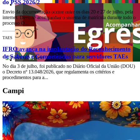
do PSS 2026/2
Envio da documentação ocorre entre os dias 20 e 27 de julho, pela
internet. Deve-se acompanhar o sistema de matrícula durante todo o
processo O...
TAES
IFRO avança na implantação do Reconhecimento
de Saberes e Competências para servidores TAEs
No dia 3 de julho, foi publicado no Diário Oficial da União (DOU)
o Decreto nº 13.048/2026, que regulamenta os critérios e
procedimentos para a...
Campi