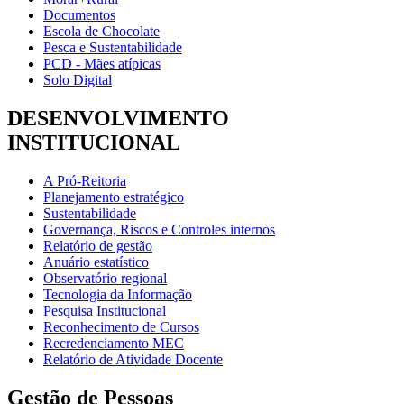
Documentos
Escola de Chocolate
Pesca e Sustentabilidade
PCD - Mães atípicas
Solo Digital
DESENVOLVIMENTO
INSTITUCIONAL
A Pró-Reitoria
Planejamento estratégico
Sustentabilidade
Governança, Riscos e Controles internos
Relatório de gestão
Anuário estatístico
Observatório regional
Tecnologia da Informação
Pesquisa Institucional
Reconhecimento de Cursos
Recredenciamento MEC
Relatório de Atividade Docente
Gestão de Pessoas