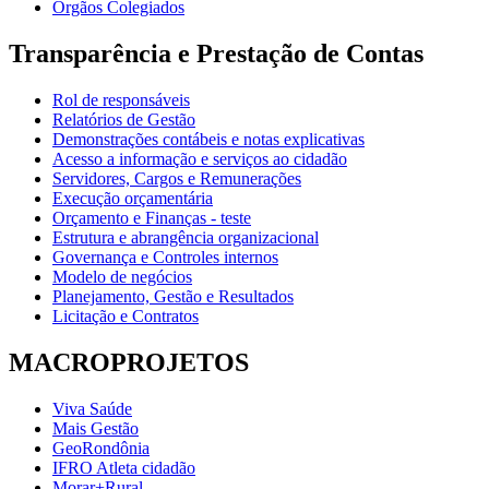
Órgãos Colegiados
Transparência e Prestação de Contas
Rol de responsáveis
Relatórios de Gestão
Demonstrações contábeis e notas explicativas
Acesso a informação e serviços ao cidadão
Servidores, Cargos e Remunerações
Execução orçamentária
Orçamento e Finanças - teste
Estrutura e abrangência organizacional
Governança e Controles internos
Modelo de negócios
Planejamento, Gestão e Resultados
Licitação e Contratos
MACROPROJETOS
Viva Saúde
Mais Gestão
GeoRondônia
IFRO Atleta cidadão
Morar+Rural