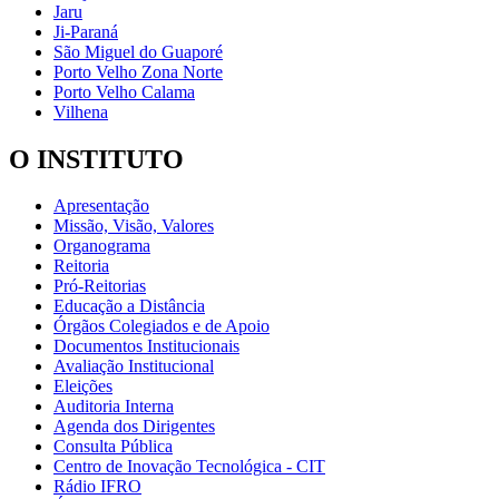
Jaru
Ji-Paraná
São Miguel do Guaporé
Porto Velho Zona Norte
Porto Velho Calama
Vilhena
O INSTITUTO
Apresentação
Missão, Visão, Valores
Organograma
Reitoria
Pró-Reitorias
Educação a Distância
Órgãos Colegiados e de Apoio
Documentos Institucionais
Avaliação Institucional
Eleições
Auditoria Interna
Agenda dos Dirigentes
Consulta Pública
Centro de Inovação Tecnológica - CIT
Rádio IFRO