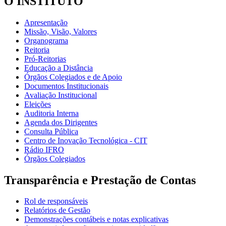
O INSTITUTO
Apresentação
Missão, Visão, Valores
Organograma
Reitoria
Pró-Reitorias
Educação a Distância
Órgãos Colegiados e de Apoio
Documentos Institucionais
Avaliação Institucional
Eleições
Auditoria Interna
Agenda dos Dirigentes
Consulta Pública
Centro de Inovação Tecnológica - CIT
Rádio IFRO
Órgãos Colegiados
Transparência e Prestação de Contas
Rol de responsáveis
Relatórios de Gestão
Demonstrações contábeis e notas explicativas