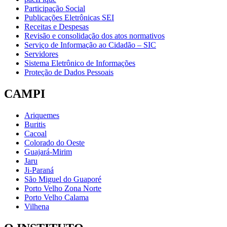
Participação Social
Publicações Eletrônicas SEI
Receitas e Despesas
Revisão e consolidação dos atos normativos
Serviço de Informação ao Cidadão – SIC
Servidores
Sistema Eletrônico de Informações
Proteção de Dados Pessoais
CAMPI
Ariquemes
Buritis
Cacoal
Colorado do Oeste
Guajará-Mirim
Jaru
Ji-Paraná
São Miguel do Guaporé
Porto Velho Zona Norte
Porto Velho Calama
Vilhena