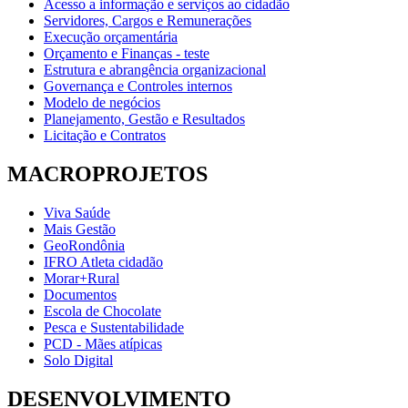
Acesso a informação e serviços ao cidadão
Servidores, Cargos e Remunerações
Execução orçamentária
Orçamento e Finanças - teste
Estrutura e abrangência organizacional
Governança e Controles internos
Modelo de negócios
Planejamento, Gestão e Resultados
Licitação e Contratos
MACROPROJETOS
Viva Saúde
Mais Gestão
GeoRondônia
IFRO Atleta cidadão
Morar+Rural
Documentos
Escola de Chocolate
Pesca e Sustentabilidade
PCD - Mães atípicas
Solo Digital
DESENVOLVIMENTO