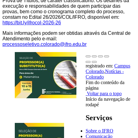
Prova de Títulos, de caráter classificatório. Os detalhes da
execução e responsabilidades de quem participar das
provas, bem como o cronograma completo do processo,
constam no Edital 26/2026/COL/IFRO, disponível em:
https://bit.ly/ifrocol-2026-26
Mais informações podem ser obtidas através da Central de
Atendimento pelo e-mail:
processoseletivo.colorado@ifro.edu.br
registrado em:
Campus
Colorado
,
Notícias -
Colorado
Fim do conteúdo da
página
Voltar para o topo
Início da navegação de
rodapé
Serviços
Sobre o IFRO
Comunicação