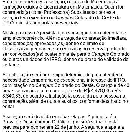
Para concorrer a esta seleção, na área de Matemática
a
formação exigida é Licenciatura em Matemática. Quem for
contratado(a) como Professor(a) Substituto(a) por esta
seleção terá exercício no
Campus
Colorado do Oeste do
IFRO, ministrando aulas presenciais.
Neste processo é prevista uma vaga, que é na categoria de
ampla concorrência. Além da vaga de contratação imediata,
candidatos(as) aprovados(as) dentro do limite de
classificação permanecerão em cadastro reserva, podendo
ser convocados(as) posteriormente para o
Campus
Colorado
ou outras unidades do IFRO, dentro do prazo de validade do
certame.
A contratação será por tempo determinado para atender a
necessidade temporária de excepcional interesse do IFRO,
com lotação no
Campus
Colorado do Oeste. O cargo é de 40
horas semanais e a remuneração é de R$ 4.478,03 a R$
8.340,33, de acordo a titulação já possuída pela pessoa na
contratação, além de outros auxílios, conforme detalhado no
edital.
A seleção será dividida em duas etapas. A primeira é a
Prova de Desempenho Didático, que será virtual e está
prevista para ocorrer em 22 de junho. A segunda etapa é a