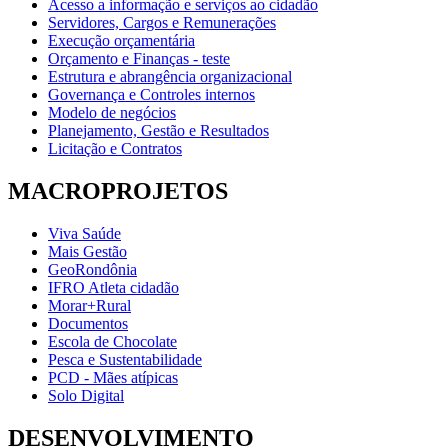
Acesso a informação e serviços ao cidadão
Servidores, Cargos e Remunerações
Execução orçamentária
Orçamento e Finanças - teste
Estrutura e abrangência organizacional
Governança e Controles internos
Modelo de negócios
Planejamento, Gestão e Resultados
Licitação e Contratos
MACROPROJETOS
Viva Saúde
Mais Gestão
GeoRondônia
IFRO Atleta cidadão
Morar+Rural
Documentos
Escola de Chocolate
Pesca e Sustentabilidade
PCD - Mães atípicas
Solo Digital
DESENVOLVIMENTO