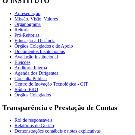
O INSTITUTO
Apresentação
Missão, Visão, Valores
Organograma
Reitoria
Pró-Reitorias
Educação a Distância
Órgãos Colegiados e de Apoio
Documentos Institucionais
Avaliação Institucional
Eleições
Auditoria Interna
Agenda dos Dirigentes
Consulta Pública
Centro de Inovação Tecnológica - CIT
Rádio IFRO
Órgãos Colegiados
Transparência e Prestação de Contas
Rol de responsáveis
Relatórios de Gestão
Demonstrações contábeis e notas explicativas