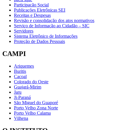
Participação Social
Publicações Eletrônicas SEI
Receitas e Despesas
Revisão e consolidação dos atos normativos
Serviço de Informação ao Cidadão – SIC
Servidores
Sistema Eletrônico de Informações
Proteção de Dados Pessoais
CAMPI
Ariquemes
Buritis
Cacoal
Colorado do Oeste
Guajará-Mirim
Jaru
Ji-Paraná
São Miguel do Guaporé
Porto Velho Zona Norte
Porto Velho Calama
Vilhena