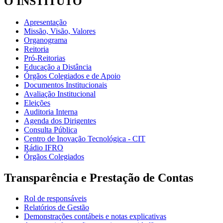
O INSTITUTO
Apresentação
Missão, Visão, Valores
Organograma
Reitoria
Pró-Reitorias
Educação a Distância
Órgãos Colegiados e de Apoio
Documentos Institucionais
Avaliação Institucional
Eleições
Auditoria Interna
Agenda dos Dirigentes
Consulta Pública
Centro de Inovação Tecnológica - CIT
Rádio IFRO
Órgãos Colegiados
Transparência e Prestação de Contas
Rol de responsáveis
Relatórios de Gestão
Demonstrações contábeis e notas explicativas