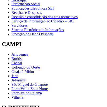
Participação Social
Publicações Eletrônicas SEI
Receitas e Despesas
Revisão e consolidação dos atos normativos
Serviço de Informação ao Cidadão – SIC
Servidores
Sistema Eletrônico de Informações
Proteção de Dados Pessoais
CAMPI
Ariquemes
Buritis
Cacoal
Colorado do Oeste
Guajará-Mirim
Jaru
Ji-Paraná
São Miguel do Guaporé
Porto Velho Zona Norte
Porto Velho Calama
Vilhena