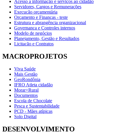
Acesso a informação e serviços ao cidadão
Servidores, Cargos e Remunerações
Execução orçamentária
Orçamento e Finanças - teste
Estrutura e abrangência organizacional
Governança e Controles internos
Modelo de negócios
Planejamento, Gestão e Resultados
Licitação e Contratos
MACROPROJETOS
Viva Saúde
Mais Gestão
GeoRondônia
IFRO Atleta cidadão
Morar+Rural
Documentos
Escola de Chocolate
Pesca e Sustentabilidade
PCD - Mães atípicas
Solo Digital
DESENVOLVIMENTO