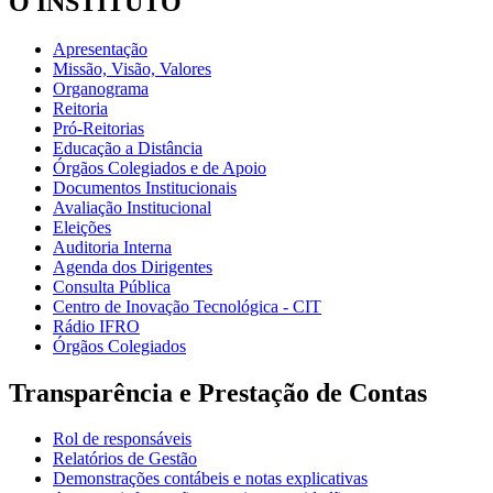
O INSTITUTO
Apresentação
Missão, Visão, Valores
Organograma
Reitoria
Pró-Reitorias
Educação a Distância
Órgãos Colegiados e de Apoio
Documentos Institucionais
Avaliação Institucional
Eleições
Auditoria Interna
Agenda dos Dirigentes
Consulta Pública
Centro de Inovação Tecnológica - CIT
Rádio IFRO
Órgãos Colegiados
Transparência e Prestação de Contas
Rol de responsáveis
Relatórios de Gestão
Demonstrações contábeis e notas explicativas