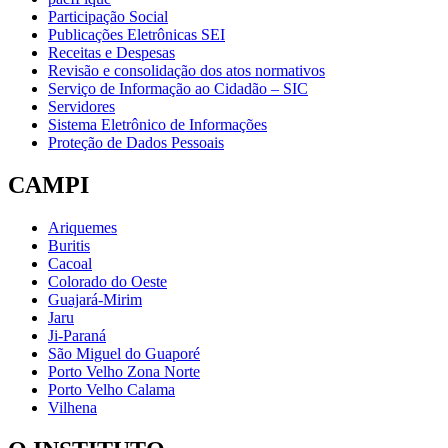
Participação Social
Publicações Eletrônicas SEI
Receitas e Despesas
Revisão e consolidação dos atos normativos
Serviço de Informação ao Cidadão – SIC
Servidores
Sistema Eletrônico de Informações
Proteção de Dados Pessoais
CAMPI
Ariquemes
Buritis
Cacoal
Colorado do Oeste
Guajará-Mirim
Jaru
Ji-Paraná
São Miguel do Guaporé
Porto Velho Zona Norte
Porto Velho Calama
Vilhena