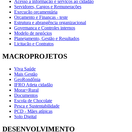
Acesso a informação e serviços ao cidadão
Servidores, Cargos e Remunerações
Execução orçamentária
Orçamento e Finanças - teste
Estrutura e abrangência organizacional
Governança e Controles internos
Modelo de negócios
Planejamento, Gestão e Resultados
Licitação e Contratos
MACROPROJETOS
Viva Saúde
Mais Gestão
GeoRondônia
IFRO Atleta cidadão
Morar+Rural
Documentos
Escola de Chocolate
Pesca e Sustentabilidade
PCD - Mães atípicas
Solo Digital
DESENVOLVIMENTO