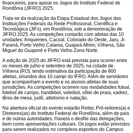
financeiros, para apoiar os Jogos do Instituto Federal de
Rondônia (JIFRO) 2025.
Trata-se da realização da Etapa Estadual dos Jogos das
Instituições Federais da Rede Profissional, Científica e
Tecnológica (JIFs), em Rondônia, sob a denominação de
JIFRO 2025. As competições contarão com atletas das 10
unidades: Ariquemes, Cacoal, Colorado do Oeste, Jaru, Ji-
Paraná, Porto Velho Calama, Guajará-Mirim, Vilhena, São
Miguel do Guaporé e Porto Velho Zona Norte.
A edição de 2025 do JIFRO está prevista para ocorrer entre
os meses de julho e setembro de 2025, na cidade de
Vilhena (RO), tendo estimativa da participação de 800
atletas, oriundos dos 10
campi
do IFRO. Além de servidores
que acompanham o evento e os alunos-atletas de suas
jurisdições. As competições ocorrem nas modalidades futsal,
futebol de campo, handebol, voleibol, vôlei de praia, xadrez,
tênis de mesa, judô, atletismo e natação.
Na abertura oficial do evento estarão Reitor, Pró-reitores(a) e
Diretores(as) do Instituto Federal de Rondônia, além de pais
e de outras autoridades. Haverá o desfile das delegações,
bem como apresentações culturais. Os jogos estão previstos
para serem realizados no complexo esportivo do
Campus