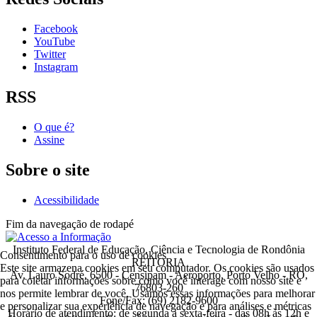
Facebook
YouTube
Twitter
Instagram
RSS
O que é?
Assine
Sobre o site
Acessibilidade
Fim da navegação de rodapé
Instituto Federal de Educação, Ciência e Tecnologia de Rondônia
Consentimento para o uso de cookies
REITORIA
Este site armazena cookies em seu computador. Os cookies são usados
Av. Lauro Sodré, 6500 - Censipam - Aeroporto, Porto Velho - RO,
para coletar informações sobre como você interage com nosso site e
76803-260
nos permite lembrar de você. Usamos essas informações para melhorar
Fone/Fax: (69) 2182-9600
e personalizar sua experiência de navegação e para análises e métricas
Horário de atendimento: de segunda a sexta-feira - das 08h às 12h e