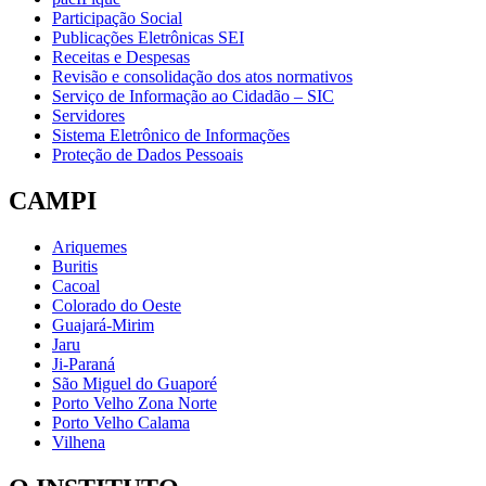
Participação Social
Publicações Eletrônicas SEI
Receitas e Despesas
Revisão e consolidação dos atos normativos
Serviço de Informação ao Cidadão – SIC
Servidores
Sistema Eletrônico de Informações
Proteção de Dados Pessoais
CAMPI
Ariquemes
Buritis
Cacoal
Colorado do Oeste
Guajará-Mirim
Jaru
Ji-Paraná
São Miguel do Guaporé
Porto Velho Zona Norte
Porto Velho Calama
Vilhena