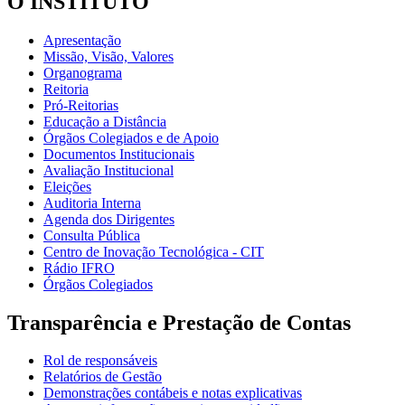
O INSTITUTO
Apresentação
Missão, Visão, Valores
Organograma
Reitoria
Pró-Reitorias
Educação a Distância
Órgãos Colegiados e de Apoio
Documentos Institucionais
Avaliação Institucional
Eleições
Auditoria Interna
Agenda dos Dirigentes
Consulta Pública
Centro de Inovação Tecnológica - CIT
Rádio IFRO
Órgãos Colegiados
Transparência e Prestação de Contas
Rol de responsáveis
Relatórios de Gestão
Demonstrações contábeis e notas explicativas