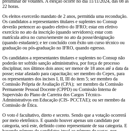
preliminar de votantes. A eleição ocorre no dia 11/11/2024, das 08 às
22 horas.
Os eleitos exercerão mandato de 2 anos, permitida uma recondução.
Os candidatos a representantes titulares e suplentes no Consup
deverão pertencer ao quadro efetivo do IFRO; estar em efetivo
exercício no ato da inscrição (quando servidores); estar com
matrícula ativa no curso/semestre no ato da posse/designação
(quando estudante); e ter concluído com êxito um curso técnico ou
graduação ou pós-graduação no IFRO, quando egresso.
Os candidatos a representantes titulares e suplentes no Consup não
poderão ter sofrido sanção administrativa, por força de processo
disciplinar, nos últimos dois anos; ser menor de 18 anos até a data da
posse; estar afastado para capacitação; ser membro do Cepex, para
os representantes dos incisos I, II, III do item 5; ser membro da
Comissão Própria de Avaliação (CPA); ser membro da Comissão
Permanente Pessoal Docente (CPPD) ou Comissão Interna de
Supervisão do Plano de Carreira dos Cargos Técnico-
Administrativos em Educação (CIS- PCCTAE); ou ser membro da
Comissão de Ética.
O voto é facultativo, direto e secreto. Sendo que a votação ocorrerá
por meio eletrônico. E quando houver apenas um candidato por
categoria, será este, definido como representante de sua categoria. E
havendo número de candidatos igual ao número de vagas, por