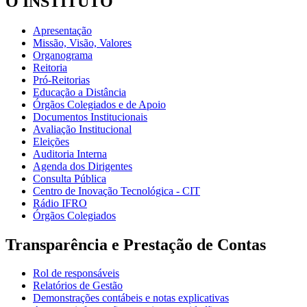
O INSTITUTO
Apresentação
Missão, Visão, Valores
Organograma
Reitoria
Pró-Reitorias
Educação a Distância
Órgãos Colegiados e de Apoio
Documentos Institucionais
Avaliação Institucional
Eleições
Auditoria Interna
Agenda dos Dirigentes
Consulta Pública
Centro de Inovação Tecnológica - CIT
Rádio IFRO
Órgãos Colegiados
Transparência e Prestação de Contas
Rol de responsáveis
Relatórios de Gestão
Demonstrações contábeis e notas explicativas