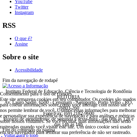
YouTube
Twitter
Instagram
RSS
O que é?
Assine
Sobre o site
Acessibilidade
Fim da navegação de rodapé
Instituto Federal de Educação, Ciência e Tecnologia de Rondônia
Consentimento para o uso de cookies
REITORIA
Este site armazena cookies em seu computador. Os cookies são usados
Av. Lauro Sodré, 6500 - Censipam - Aeroporto, Porto Velho - RO,
para coletar informações sobre como você interage com nosso site e
76803-260
nos permite lembrar de você. Usamos essas informações para melhorar
Fone/Fax: (69) 2182-9600
e personalizar sua experiência de navegação e para análises e métricas
Horário de atendimento: de segunda a sexta-feira - das 08h às 12h e
sobre nossos visitantes. Se você recusar, suas informações não serão
das 14h às 18h
rastreadas quando você visitar este site. Um único cookie será usado
Fim do conteúdo da página
em seu navegador para lembrar sua preferência de não ser rastreado.
Voltar para o topo