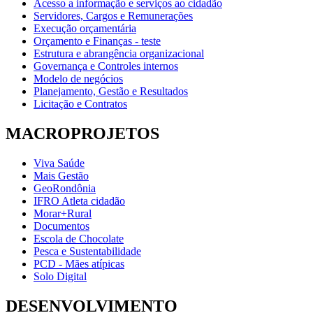
Acesso a informação e serviços ao cidadão
Servidores, Cargos e Remunerações
Execução orçamentária
Orçamento e Finanças - teste
Estrutura e abrangência organizacional
Governança e Controles internos
Modelo de negócios
Planejamento, Gestão e Resultados
Licitação e Contratos
MACROPROJETOS
Viva Saúde
Mais Gestão
GeoRondônia
IFRO Atleta cidadão
Morar+Rural
Documentos
Escola de Chocolate
Pesca e Sustentabilidade
PCD - Mães atípicas
Solo Digital
DESENVOLVIMENTO