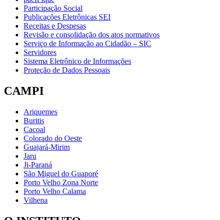
Participação Social
Publicações Eletrônicas SEI
Receitas e Despesas
Revisão e consolidação dos atos normativos
Serviço de Informação ao Cidadão – SIC
Servidores
Sistema Eletrônico de Informações
Proteção de Dados Pessoais
CAMPI
Ariquemes
Buritis
Cacoal
Colorado do Oeste
Guajará-Mirim
Jaru
Ji-Paraná
São Miguel do Guaporé
Porto Velho Zona Norte
Porto Velho Calama
Vilhena