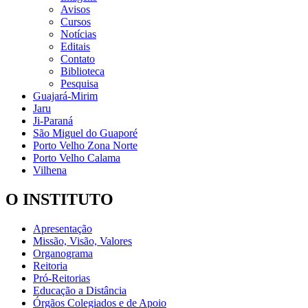
Avisos
Cursos
Notícias
Editais
Contato
Biblioteca
Pesquisa
Guajará-Mirim
Jaru
Ji-Paraná
São Miguel do Guaporé
Porto Velho Zona Norte
Porto Velho Calama
Vilhena
O INSTITUTO
Apresentação
Missão, Visão, Valores
Organograma
Reitoria
Pró-Reitorias
Educação a Distância
Órgãos Colegiados e de Apoio