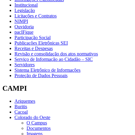
Institucional
Legislação
Licitações e Contratos
NIMPI
Ouvidoria
pacIFique
Participação Social
Publicações Eletrônicas SEI
Receitas e Despesas
Revisão e consolidação dos atos normativos
Serviço de Informação ao Cidadão – SIC
Servidores
Sistema Eletrônico de Informações
Proteção de Dados Pessoais
CAMPI
Ariquemes
Buritis
Cacoal
Colorado do Oeste
O Campus
Documentos
Imagens