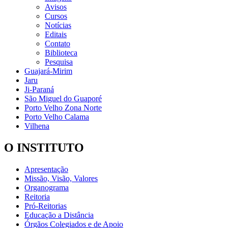
Avisos
Cursos
Notícias
Editais
Contato
Biblioteca
Pesquisa
Guajará-Mirim
Jaru
Ji-Paraná
São Miguel do Guaporé
Porto Velho Zona Norte
Porto Velho Calama
Vilhena
O INSTITUTO
Apresentação
Missão, Visão, Valores
Organograma
Reitoria
Pró-Reitorias
Educação a Distância
Órgãos Colegiados e de Apoio