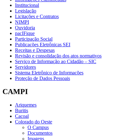
Institucional
Legislação
Licitações e Contratos
NIMPI
Ouvidoria
pacIFique
Participação Social
Publicações Eletrônicas SEI
Receitas e Despesas
Revisão e consolidação dos atos normativos
Serviço de Informação ao Cidadão – SIC
Servidores
Sistema Eletrônico de Informações
Proteção de Dados Pessoais
CAMPI
Ariquemes
Buritis
Cacoal
Colorado do Oeste
O Campus
Documentos
Imagens