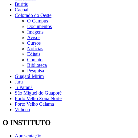
Buritis
Cacoal
Colorado do Oeste
O Campus
Documentos
Imagens
Avisos
Cursos
Notícias
Editais
Contato
Biblioteca
Pesquisa
Guajará-Mirim
Jaru
Ji-Paraná
São Miguel do Guaporé
Porto Velho Zona Norte
Porto Velho Calama
Vilhena
O INSTITUTO
Apresentação