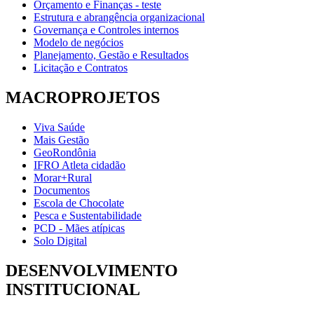
Orçamento e Finanças - teste
Estrutura e abrangência organizacional
Governança e Controles internos
Modelo de negócios
Planejamento, Gestão e Resultados
Licitação e Contratos
MACROPROJETOS
Viva Saúde
Mais Gestão
GeoRondônia
IFRO Atleta cidadão
Morar+Rural
Documentos
Escola de Chocolate
Pesca e Sustentabilidade
PCD - Mães atípicas
Solo Digital
DESENVOLVIMENTO
INSTITUCIONAL