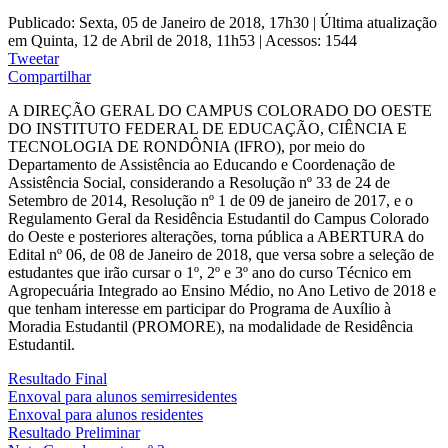
Publicado: Sexta, 05 de Janeiro de 2018, 17h30
|
Última atualização
em Quinta, 12 de Abril de 2018, 11h53
|
Acessos: 1544
Tweetar
Compartilhar
A DIREÇÃO GERAL DO CAMPUS COLORADO DO OESTE
DO INSTITUTO FEDERAL DE EDUCAÇÃO, CIÊNCIA E
TECNOLOGIA DE RONDÔNIA (IFRO), por meio do
Departamento de Assistência ao Educando e Coordenação de
Assistência Social, considerando a Resolução nº 33 de 24 de
Setembro de 2014, Resolução nº 1 de 09 de janeiro de 2017, e o
Regulamento Geral da Residência Estudantil do Campus Colorado
do Oeste e posteriores alterações, torna pública a ABERTURA do
Edital nº 06, de 08 de Janeiro de 2018, que versa sobre a seleção de
estudantes que irão cursar o 1º, 2º e 3º ano do curso Técnico em
Agropecuária Integrado ao Ensino Médio, no Ano Letivo de 2018 e
que tenham interesse em participar do Programa de Auxílio à
Moradia Estudantil (PROMORE), na modalidade de Residência
Estudantil.
Resultado Final
Enxoval para alunos semirresidentes
Enxoval para alunos residentes
Resultado Preliminar