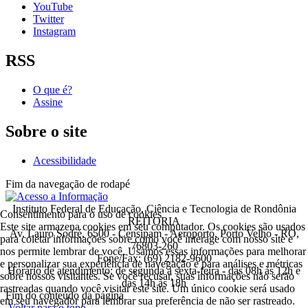
YouTube
Twitter
Instagram
RSS
O que é?
Assine
Sobre o site
Acessibilidade
Fim da navegação de rodapé
Instituto Federal de Educação, Ciência e Tecnologia de Rondônia
Consentimento para o uso de cookies
REITORIA
Este site armazena cookies em seu computador. Os cookies são usados
Av. Lauro Sodré, 6500 - Censipam - Aeroporto, Porto Velho - RO,
para coletar informações sobre como você interage com nosso site e
76803-260
nos permite lembrar de você. Usamos essas informações para melhorar
Fone/Fax: (69) 2182-9600
e personalizar sua experiência de navegação e para análises e métricas
Horário de atendimento: de segunda a sexta-feira - das 08h às 12h e
sobre nossos visitantes. Se você recusar, suas informações não serão
das 14h às 18h
rastreadas quando você visitar este site. Um único cookie será usado
Fim do conteúdo da página
em seu navegador para lembrar sua preferência de não ser rastreado.
Voltar para o topo