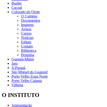
Buritis
Cacoal
Colorado do Oeste
O Campus
Documentos
Imagens
Avisos
Cursos
Notícias
Editais
Contato
Biblioteca
Pesquisa
Guajará-Mirim
Jaru
Ji-Paraná
São Miguel do Guaporé
Porto Velho Zona Norte
Porto Velho Calama
Vilhena
O INSTITUTO
Apresentação