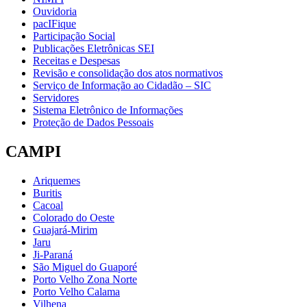
Ouvidoria
pacIFique
Participação Social
Publicações Eletrônicas SEI
Receitas e Despesas
Revisão e consolidação dos atos normativos
Serviço de Informação ao Cidadão – SIC
Servidores
Sistema Eletrônico de Informações
Proteção de Dados Pessoais
CAMPI
Ariquemes
Buritis
Cacoal
Colorado do Oeste
Guajará-Mirim
Jaru
Ji-Paraná
São Miguel do Guaporé
Porto Velho Zona Norte
Porto Velho Calama
Vilhena