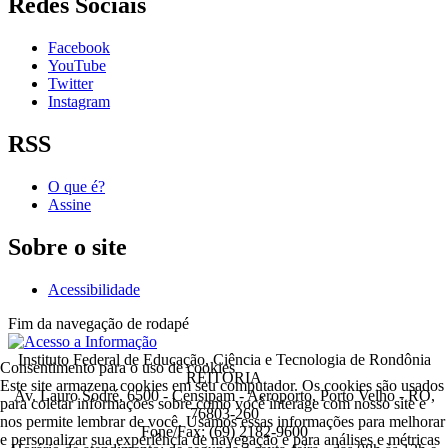
Redes Sociais
Facebook
YouTube
Twitter
Instagram
RSS
O que é?
Assine
Sobre o site
Acessibilidade
Fim da navegação de rodapé
Instituto Federal de Educação, Ciência e Tecnologia de Rondônia
Consentimento para o uso de cookies
REITORIA
Este site armazena cookies em seu computador. Os cookies são usados
Av. Lauro Sodré, 6500 - Censipam - Aeroporto, Porto Velho - RO,
para coletar informações sobre como você interage com nosso site e
76803-260
nos permite lembrar de você. Usamos essas informações para melhorar
Fone/Fax: (69) 2182-9600
e personalizar sua experiência de navegação e para análises e métricas