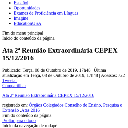
Español
Oportunidades
Exames de Proficiência em Línguas
Imagine
EducationUSA
Fim do menu principal
Início do conteúdo da página
Ata 2ª Reunião Extraordinária CEPEX
15/12/2016
Publicado: Terça, 08 de Outubro de 2019, 17h48
|
Última
atualização em Terça, 08 de Outubro de 2019, 17h48
|
Acessos: 722
Tweetar
Compartilhar
Ata 2ª Reunião Extraordinária CEPEX 15/12/2016
registrado em:
Órgãos Colegiados
,
Conselho de Ensino, Pesquisa e
Extensão
,
Atas
,
2016
Fim do conteúdo da página
Voltar para o topo
Início da navegação de rodapé