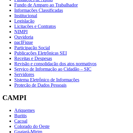
Fundo de Amparo ao Trabalhador
Informações Classificadas
Institucional
Legislação
Licitações e Contratos
NIMPI
Ouvidoria
pacIFique
Participação Social
Publicações Eletrônicas SEI
Receitas e Despesas
Revisão e consolidação dos atos normativos
Serviço de Informação ao Cidadão – SIC
Servidores
Sistema Eletrônico de Informações
Proteção de Dados Pessoais
CAMPI
Ariquemes
Buritis
Cacoal
Colorado do Oeste
Guajará-Mirim