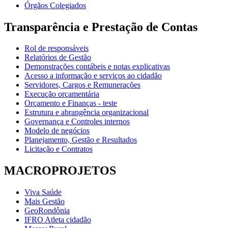
Órgãos Colegiados
Transparência e Prestação de Contas
Rol de responsáveis
Relatórios de Gestão
Demonstrações contábeis e notas explicativas
Acesso a informação e serviços ao cidadão
Servidores, Cargos e Remunerações
Execução orçamentária
Orçamento e Finanças - teste
Estrutura e abrangência organizacional
Governança e Controles internos
Modelo de negócios
Planejamento, Gestão e Resultados
Licitação e Contratos
MACROPROJETOS
Viva Saúde
Mais Gestão
GeoRondônia
IFRO Atleta cidadão