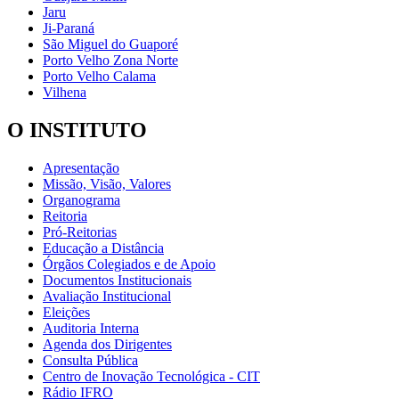
Jaru
Ji-Paraná
São Miguel do Guaporé
Porto Velho Zona Norte
Porto Velho Calama
Vilhena
O INSTITUTO
Apresentação
Missão, Visão, Valores
Organograma
Reitoria
Pró-Reitorias
Educação a Distância
Órgãos Colegiados e de Apoio
Documentos Institucionais
Avaliação Institucional
Eleições
Auditoria Interna
Agenda dos Dirigentes
Consulta Pública
Centro de Inovação Tecnológica - CIT
Rádio IFRO