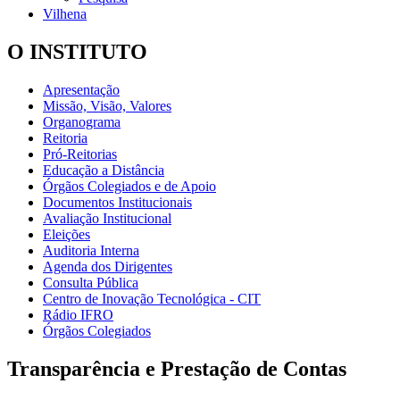
Vilhena
O INSTITUTO
Apresentação
Missão, Visão, Valores
Organograma
Reitoria
Pró-Reitorias
Educação a Distância
Órgãos Colegiados e de Apoio
Documentos Institucionais
Avaliação Institucional
Eleições
Auditoria Interna
Agenda dos Dirigentes
Consulta Pública
Centro de Inovação Tecnológica - CIT
Rádio IFRO
Órgãos Colegiados
Transparência e Prestação de Contas