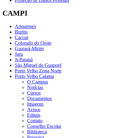
Proteção de Dados Pessoais
CAMPI
Ariquemes
Buritis
Cacoal
Colorado do Oeste
Guajará-Mirim
Jaru
Ji-Paraná
São Miguel do Guaporé
Porto Velho Zona Norte
Porto Velho Calama
O Campus
Notícias
Cursos
Documentos
Imagens
Avisos
Editais
Contato
Conselho Escolar
Biblioteca
Pesquisa