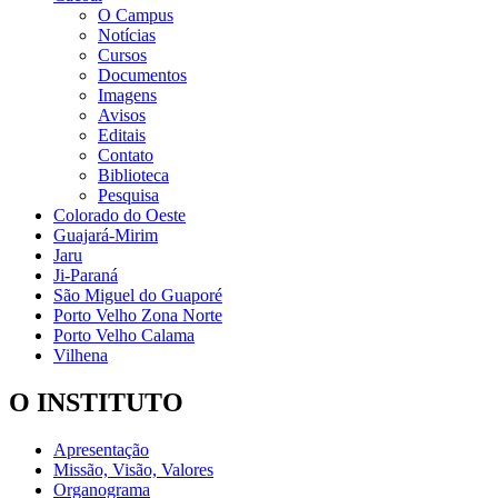
O Campus
Notícias
Cursos
Documentos
Imagens
Avisos
Editais
Contato
Biblioteca
Pesquisa
Colorado do Oeste
Guajará-Mirim
Jaru
Ji-Paraná
São Miguel do Guaporé
Porto Velho Zona Norte
Porto Velho Calama
Vilhena
O INSTITUTO
Apresentação
Missão, Visão, Valores
Organograma