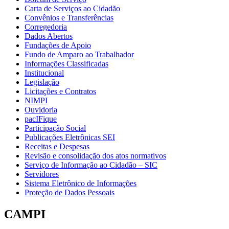
Carta de Serviços ao Cidadão
Convênios e Transferências
Corregedoria
Dados Abertos
Fundações de Apoio
Fundo de Amparo ao Trabalhador
Informações Classificadas
Institucional
Legislação
Licitações e Contratos
NIMPI
Ouvidoria
pacIFique
Participação Social
Publicações Eletrônicas SEI
Receitas e Despesas
Revisão e consolidação dos atos normativos
Serviço de Informação ao Cidadão – SIC
Servidores
Sistema Eletrônico de Informações
Proteção de Dados Pessoais
CAMPI