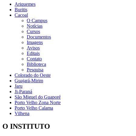
Ariquemes
Buritis
Cacoal
O Campus
Notícias
Cursos
Documentos
Imagens
Avisos
Editais
Contato
Biblioteca
Pesquisa
Colorado do Oeste
Guajará-Mirim
Jaru
Ji-Paraná
São Miguel do Guaporé
Porto Velho Zona Norte
Porto Velho Calama
Vilhena
O INSTITUTO