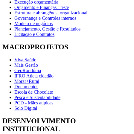
Execução orçamentária
Orçamento e Finanças - teste
Estrutura e abrangência organizacional
Governança e Controles internos
Modelo de negócios
Planejamento, Gestão e Resultados
Licitação e Contratos
MACROPROJETOS
Viva Saúde
Mais Gestão
GeoRondônia
IFRO Atleta cidadão
Morar+Rural
Documentos
Escola de Chocolate
Pesca e Sustentabilidade
PCD - Mães atípicas
Solo Digital
DESENVOLVIMENTO
INSTITUCIONAL