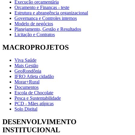
Execução orçamentária
Orçamento e Finanças - teste
Estrutura e abrangência organizacional
Governança e Controles internos
Modelo de negócios
Planejamento, Gestão e Resultados
Licitação e Contratos
MACROPROJETOS
Viva Saúde
Mais Gestão
GeoRondônia
IFRO Atleta cidadão
Morar+Rural
Documentos
Escola de Chocolate
Pesca e Sustentabilidade
PCD - Mães atípicas
Solo Digital
DESENVOLVIMENTO
INSTITUCIONAL