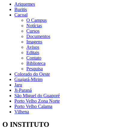
Ariquemes
Buritis
Cacoal
O Campus
Notícias
Cursos
Documentos
Imagens
Avisos
Editais
Contato
Biblioteca
Pesquisa
Colorado do Oeste
Guajará-Mirim
Jaru
Ji-Paraná
São Miguel do Guaporé
Porto Velho Zona Norte
Porto Velho Calama
Vilhena
O INSTITUTO