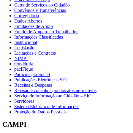
Carta de Serviços ao Cidadão
Convênios e Transferências
Corregedoria
Dados Abertos
Fundações de Apoio
Fundo de Amparo ao Trabalhador
Informações Classificadas
Institucional
Legislação
Licitações e Contratos
NIMPI
Ouvidoria
pacIFique
Participação Social
Publicações Eletrônicas SEI
Receitas e Despesas
Revisão e consolidação dos atos normativos
Serviço de Informação ao Cidadão – SIC
Servidores
Sistema Eletrônico de Informações
Proteção de Dados Pessoais
CAMPI