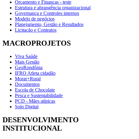
Orçamento e Finanças - teste
Estrutura e abrangência organizacional
Governança e Controles internos
Modelo de negócios
Planejamento, Gestão e Resultados
Licitação e Contratos
MACROPROJETOS
Viva Saúde
Mais Gestão
GeoRondônia
IFRO Atleta cidadão
Morar+Rural
Documentos
Escola de Chocolate
Pesca e Sustentabilidade
PCD - Mães atípicas
Solo Digital
DESENVOLVIMENTO
INSTITUCIONAL