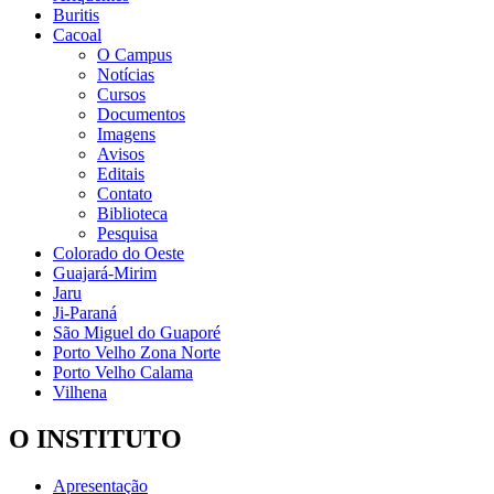
Buritis
Cacoal
O Campus
Notícias
Cursos
Documentos
Imagens
Avisos
Editais
Contato
Biblioteca
Pesquisa
Colorado do Oeste
Guajará-Mirim
Jaru
Ji-Paraná
São Miguel do Guaporé
Porto Velho Zona Norte
Porto Velho Calama
Vilhena
O INSTITUTO
Apresentação