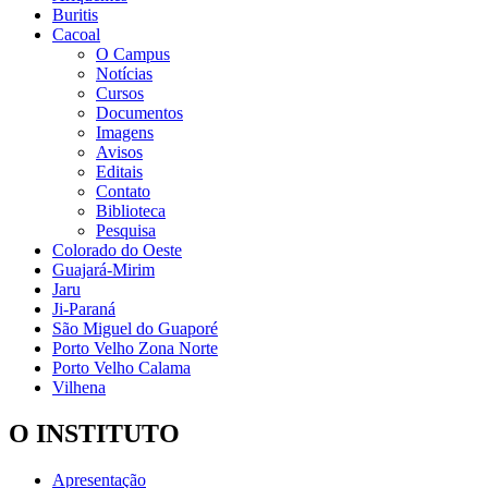
Buritis
Cacoal
O Campus
Notícias
Cursos
Documentos
Imagens
Avisos
Editais
Contato
Biblioteca
Pesquisa
Colorado do Oeste
Guajará-Mirim
Jaru
Ji-Paraná
São Miguel do Guaporé
Porto Velho Zona Norte
Porto Velho Calama
Vilhena
O INSTITUTO
Apresentação