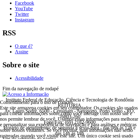
Facebook
YouTube
Twitter
Instagram
RSS
O que é?
Assine
Sobre o site
Acessibilidade
Fim da navegação de rodapé
Instituto Federal de Educação, Ciência e Tecnologia de Rondônia
Consentimento para o uso de cookies
REITORIA
Este site armazena cookies em seu computador. Os cookies são usados
Av. Lauro Sodré, 6500 - Censipam - Aeroporto, Porto Velho - RO,
para coletar informações sobre como você interage com nosso site e
76803-260
nos permite lembrar de você. Usamos essas informações para melhorar
Fone/Fax: (69) 2182-9600
e personalizar sua experiência de navegação e para análises e métricas
Horário de atendimento: de segunda a sexta-feira - das 08h às 12h e
sobre nossos visitantes. Se você recusar, suas informações não serão
das 14h às 18h
rastreadas quando você visitar este site. Um único cookie será usado
Fim do conteúdo da página