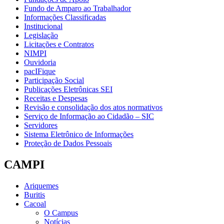
Fundo de Amparo ao Trabalhador
Informações Classificadas
Institucional
Legislação
Licitações e Contratos
NIMPI
Ouvidoria
pacIFique
Participação Social
Publicações Eletrônicas SEI
Receitas e Despesas
Revisão e consolidação dos atos normativos
Serviço de Informação ao Cidadão – SIC
Servidores
Sistema Eletrônico de Informações
Proteção de Dados Pessoais
CAMPI
Ariquemes
Buritis
Cacoal
O Campus
Notícias