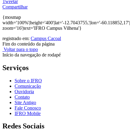
Tweetar
Compartilhar
{mosmap
width='100%'|height='400'|lat='-12.7043755,'|lon='-60.118852,17'|
zoom='16'|text='IFRO Campus Vilhena'}
registrado em:
Campus Cacoal
Fim do conteúdo da página
Voltar para o topo
Início da navegação de rodapé
Serviços
Sobre o IFRO
Comunicação
Ouvidoria
Contato
Site Antigo
Fale Conosco
IFRO Mobile
Redes Sociais