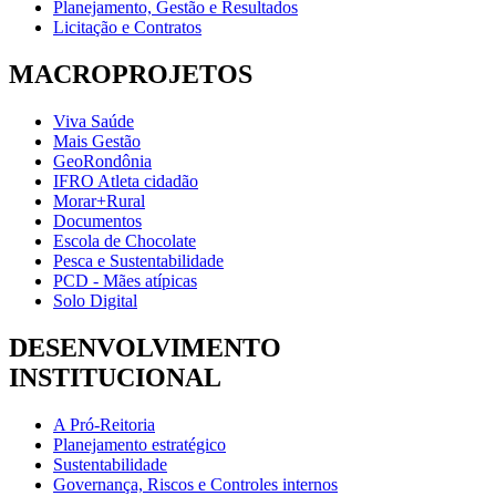
Planejamento, Gestão e Resultados
Licitação e Contratos
MACROPROJETOS
Viva Saúde
Mais Gestão
GeoRondônia
IFRO Atleta cidadão
Morar+Rural
Documentos
Escola de Chocolate
Pesca e Sustentabilidade
PCD - Mães atípicas
Solo Digital
DESENVOLVIMENTO
INSTITUCIONAL
A Pró-Reitoria
Planejamento estratégico
Sustentabilidade
Governança, Riscos e Controles internos