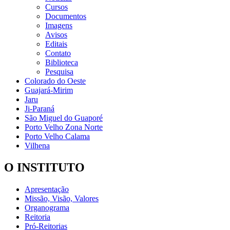
Cursos
Documentos
Imagens
Avisos
Editais
Contato
Biblioteca
Pesquisa
Colorado do Oeste
Guajará-Mirim
Jaru
Ji-Paraná
São Miguel do Guaporé
Porto Velho Zona Norte
Porto Velho Calama
Vilhena
O INSTITUTO
Apresentação
Missão, Visão, Valores
Organograma
Reitoria
Pró-Reitorias