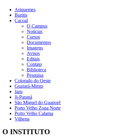
Ariquemes
Buritis
Cacoal
O Campus
Notícias
Cursos
Documentos
Imagens
Avisos
Editais
Contato
Biblioteca
Pesquisa
Colorado do Oeste
Guajará-Mirim
Jaru
Ji-Paraná
São Miguel do Guaporé
Porto Velho Zona Norte
Porto Velho Calama
Vilhena
O INSTITUTO