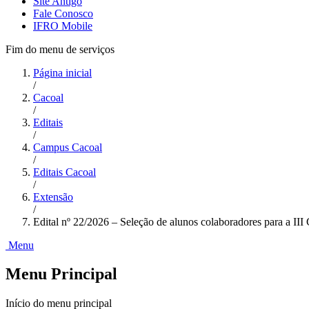
Site Antigo
Fale Conosco
IFRO Mobile
Fim do menu de serviços
Página inicial
/
Cacoal
/
Editais
/
Campus Cacoal
/
Editais Cacoal
/
Extensão
/
Edital nº 22/2026 – Seleção de alunos colaboradores para a III
Menu
Menu Principal
Início do menu principal