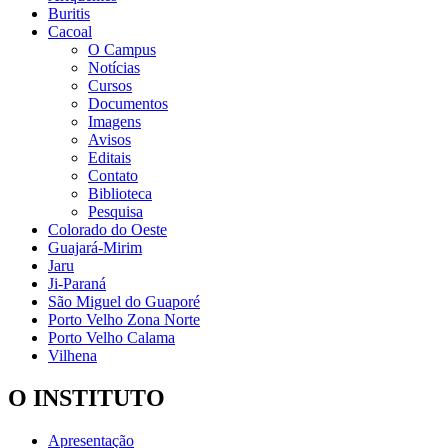
Buritis
Cacoal
O Campus
Notícias
Cursos
Documentos
Imagens
Avisos
Editais
Contato
Biblioteca
Pesquisa
Colorado do Oeste
Guajará-Mirim
Jaru
Ji-Paraná
São Miguel do Guaporé
Porto Velho Zona Norte
Porto Velho Calama
Vilhena
O INSTITUTO
Apresentação