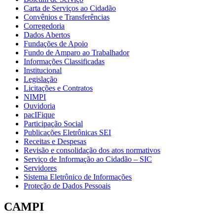
Carta de Serviços ao Cidadão
Convênios e Transferências
Corregedoria
Dados Abertos
Fundações de Apoio
Fundo de Amparo ao Trabalhador
Informações Classificadas
Institucional
Legislação
Licitações e Contratos
NIMPI
Ouvidoria
pacIFique
Participação Social
Publicações Eletrônicas SEI
Receitas e Despesas
Revisão e consolidação dos atos normativos
Serviço de Informação ao Cidadão – SIC
Servidores
Sistema Eletrônico de Informações
Proteção de Dados Pessoais
CAMPI