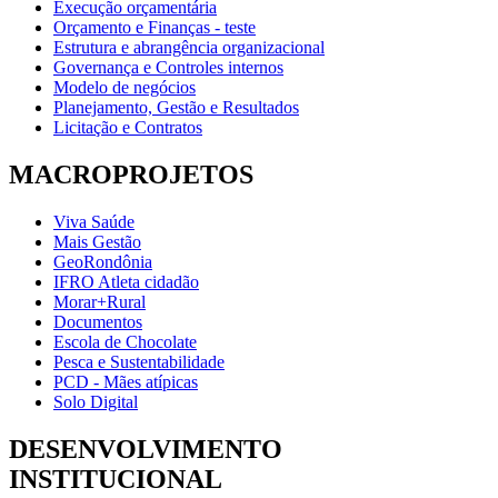
Execução orçamentária
Orçamento e Finanças - teste
Estrutura e abrangência organizacional
Governança e Controles internos
Modelo de negócios
Planejamento, Gestão e Resultados
Licitação e Contratos
MACROPROJETOS
Viva Saúde
Mais Gestão
GeoRondônia
IFRO Atleta cidadão
Morar+Rural
Documentos
Escola de Chocolate
Pesca e Sustentabilidade
PCD - Mães atípicas
Solo Digital
DESENVOLVIMENTO
INSTITUCIONAL