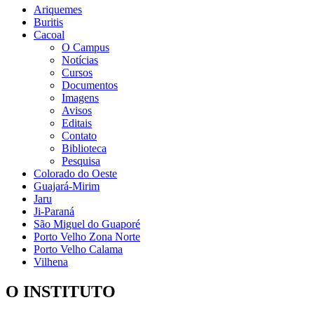
Ariquemes
Buritis
Cacoal
O Campus
Notícias
Cursos
Documentos
Imagens
Avisos
Editais
Contato
Biblioteca
Pesquisa
Colorado do Oeste
Guajará-Mirim
Jaru
Ji-Paraná
São Miguel do Guaporé
Porto Velho Zona Norte
Porto Velho Calama
Vilhena
O INSTITUTO