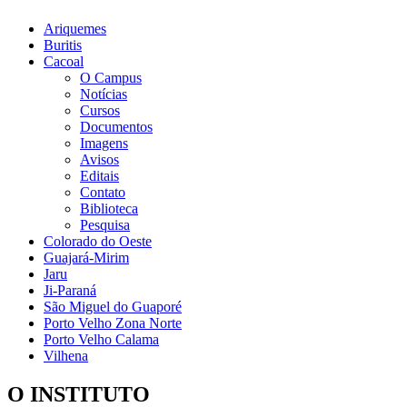
Ariquemes
Buritis
Cacoal
O Campus
Notícias
Cursos
Documentos
Imagens
Avisos
Editais
Contato
Biblioteca
Pesquisa
Colorado do Oeste
Guajará-Mirim
Jaru
Ji-Paraná
São Miguel do Guaporé
Porto Velho Zona Norte
Porto Velho Calama
Vilhena
O INSTITUTO