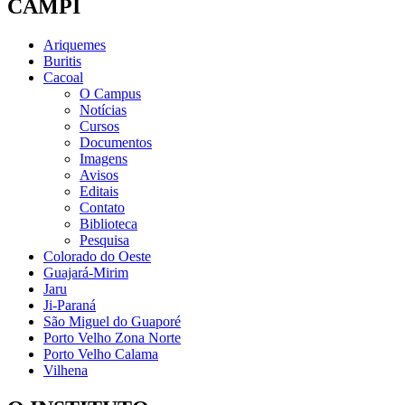
CAMPI
Ariquemes
Buritis
Cacoal
O Campus
Notícias
Cursos
Documentos
Imagens
Avisos
Editais
Contato
Biblioteca
Pesquisa
Colorado do Oeste
Guajará-Mirim
Jaru
Ji-Paraná
São Miguel do Guaporé
Porto Velho Zona Norte
Porto Velho Calama
Vilhena