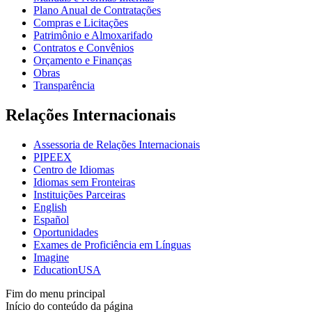
Plano Anual de Contratações
Compras e Licitações
Patrimônio e Almoxarifado
Contratos e Convênios
Orçamento e Finanças
Obras
Transparência
Relações Internacionais
Assessoria de Relações Internacionais
PIPEEX
Centro de Idiomas
Idiomas sem Fronteiras
Instituições Parceiras
English
Español
Oportunidades
Exames de Proficiência em Línguas
Imagine
EducationUSA
Fim do menu principal
Início do conteúdo da página