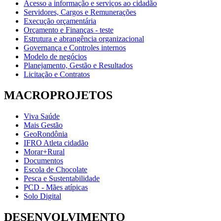
Acesso a informação e serviços ao cidadão
Servidores, Cargos e Remunerações
Execução orçamentária
Orçamento e Finanças - teste
Estrutura e abrangência organizacional
Governança e Controles internos
Modelo de negócios
Planejamento, Gestão e Resultados
Licitação e Contratos
MACROPROJETOS
Viva Saúde
Mais Gestão
GeoRondônia
IFRO Atleta cidadão
Morar+Rural
Documentos
Escola de Chocolate
Pesca e Sustentabilidade
PCD - Mães atípicas
Solo Digital
DESENVOLVIMENTO