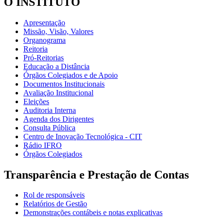
O INSTITUTO
Apresentação
Missão, Visão, Valores
Organograma
Reitoria
Pró-Reitorias
Educação a Distância
Órgãos Colegiados e de Apoio
Documentos Institucionais
Avaliação Institucional
Eleições
Auditoria Interna
Agenda dos Dirigentes
Consulta Pública
Centro de Inovação Tecnológica - CIT
Rádio IFRO
Órgãos Colegiados
Transparência e Prestação de Contas
Rol de responsáveis
Relatórios de Gestão
Demonstrações contábeis e notas explicativas