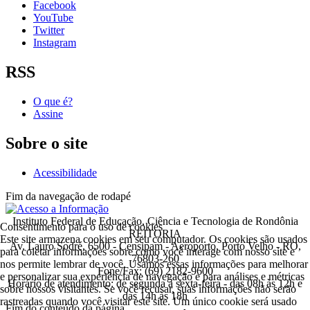
Facebook
YouTube
Twitter
Instagram
RSS
O que é?
Assine
Sobre o site
Acessibilidade
Fim da navegação de rodapé
Instituto Federal de Educação, Ciência e Tecnologia de Rondônia
Consentimento para o uso de cookies
REITORIA
Este site armazena cookies em seu computador. Os cookies são usados
Av. Lauro Sodré, 6500 - Censipam - Aeroporto, Porto Velho - RO,
para coletar informações sobre como você interage com nosso site e
76803-260
nos permite lembrar de você. Usamos essas informações para melhorar
Fone/Fax: (69) 2182-9600
e personalizar sua experiência de navegação e para análises e métricas
Horário de atendimento: de segunda a sexta-feira - das 08h às 12h e
sobre nossos visitantes. Se você recusar, suas informações não serão
das 14h às 18h
rastreadas quando você visitar este site. Um único cookie será usado
Fim do conteúdo da página