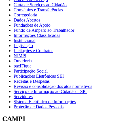
Carta de Serviços ao Cidadão
Convênios e Transferências
Corregedoria
Dados Abertos
Fundações de Apoio
Fundo de Amparo ao Trabalhador
Informações Classificadas
Institucional
Legislação
Licitações e Contratos
NIMPI
Ouvidoria
pacIFique
Participação Social
Publicações Eletrônicas SEI
Receitas e Despesas
Revisão e consolidação dos atos normativos
Serviço de Informação ao Cidadão – SIC
Servidores
Sistema Eletrônico de Informações
Proteção de Dados Pessoais
CAMPI