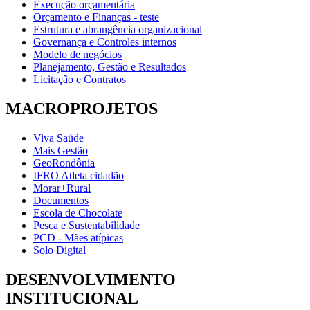
Execução orçamentária
Orçamento e Finanças - teste
Estrutura e abrangência organizacional
Governança e Controles internos
Modelo de negócios
Planejamento, Gestão e Resultados
Licitação e Contratos
MACROPROJETOS
Viva Saúde
Mais Gestão
GeoRondônia
IFRO Atleta cidadão
Morar+Rural
Documentos
Escola de Chocolate
Pesca e Sustentabilidade
PCD - Mães atípicas
Solo Digital
DESENVOLVIMENTO
INSTITUCIONAL