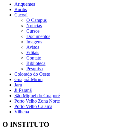
Ariquemes
Buritis
Cacoal
O Campus
Notícias
Cursos
Documentos
Imagens
Avisos
Editais
Contato
Biblioteca
Pesquisa
Colorado do Oeste
Guajará-Mirim
Jaru
Ji-Paraná
São Miguel do Guaporé
Porto Velho Zona Norte
Porto Velho Calama
Vilhena
O INSTITUTO