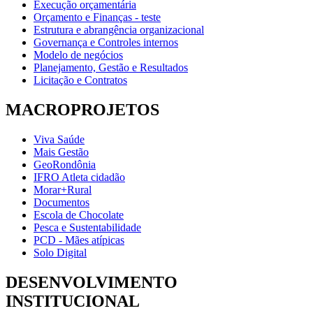
Execução orçamentária
Orçamento e Finanças - teste
Estrutura e abrangência organizacional
Governança e Controles internos
Modelo de negócios
Planejamento, Gestão e Resultados
Licitação e Contratos
MACROPROJETOS
Viva Saúde
Mais Gestão
GeoRondônia
IFRO Atleta cidadão
Morar+Rural
Documentos
Escola de Chocolate
Pesca e Sustentabilidade
PCD - Mães atípicas
Solo Digital
DESENVOLVIMENTO
INSTITUCIONAL