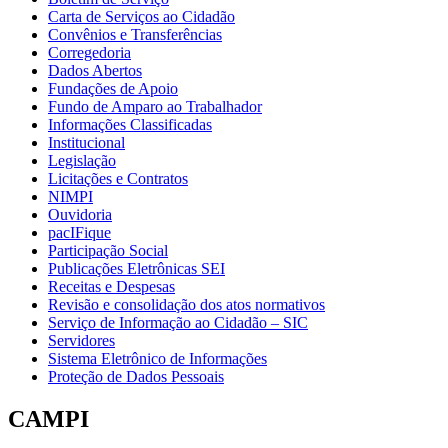
Carta de Serviços ao Cidadão
Convênios e Transferências
Corregedoria
Dados Abertos
Fundações de Apoio
Fundo de Amparo ao Trabalhador
Informações Classificadas
Institucional
Legislação
Licitações e Contratos
NIMPI
Ouvidoria
pacIFique
Participação Social
Publicações Eletrônicas SEI
Receitas e Despesas
Revisão e consolidação dos atos normativos
Serviço de Informação ao Cidadão – SIC
Servidores
Sistema Eletrônico de Informações
Proteção de Dados Pessoais
CAMPI