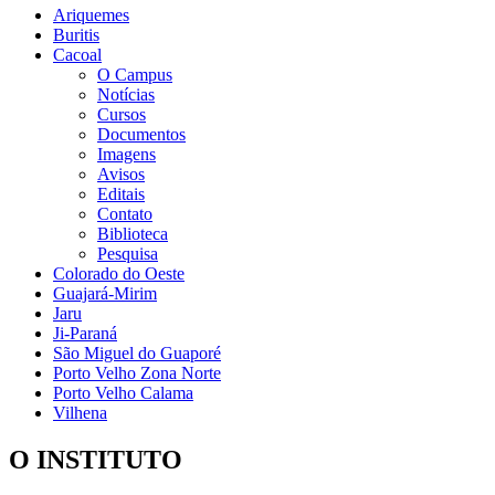
Ariquemes
Buritis
Cacoal
O Campus
Notícias
Cursos
Documentos
Imagens
Avisos
Editais
Contato
Biblioteca
Pesquisa
Colorado do Oeste
Guajará-Mirim
Jaru
Ji-Paraná
São Miguel do Guaporé
Porto Velho Zona Norte
Porto Velho Calama
Vilhena
O INSTITUTO