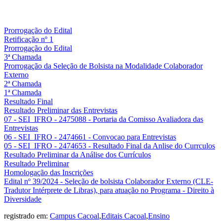
Prorrogação do Edital
Retificação nº 1
Prorrogação do Edital
3ª Chamada
Prorrogação da Seleção de Bolsista na Modalidade Colaborador
Externo
2ª Chamada
1ª Chamada
Resultado Final
Resultado Preliminar das Entrevistas
07 - SEI_IFRO - 2475088 - Portaria da Comisso Avaliadora das
Entrevistas
06 - SEI_IFRO - 2474661 - Convocao para Entrevistas
05 - SEI_IFRO - 2474653 - Resultado Final da Anlise do Currculos
Resultado Preliminar da Análise dos Currículos
Resultado Preliminar
Homologação das Inscrições
Edital nº 39/2024 - Seleção de bolsista Colaborador Externo (CLE-
Tradutor Intérprete de Libras), para atuação no Programa - Direito à
Diversidade
registrado em:
Campus Cacoal
,
Editais Cacoal
,
Ensino