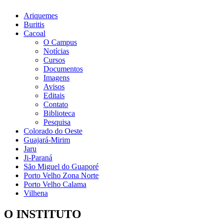
Ariquemes
Buritis
Cacoal
O Campus
Notícias
Cursos
Documentos
Imagens
Avisos
Editais
Contato
Biblioteca
Pesquisa
Colorado do Oeste
Guajará-Mirim
Jaru
Ji-Paraná
São Miguel do Guaporé
Porto Velho Zona Norte
Porto Velho Calama
Vilhena
O INSTITUTO