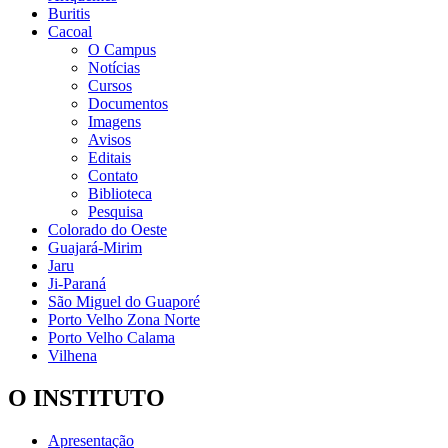
Buritis
Cacoal
O Campus
Notícias
Cursos
Documentos
Imagens
Avisos
Editais
Contato
Biblioteca
Pesquisa
Colorado do Oeste
Guajará-Mirim
Jaru
Ji-Paraná
São Miguel do Guaporé
Porto Velho Zona Norte
Porto Velho Calama
Vilhena
O INSTITUTO
Apresentação