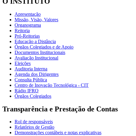
O INSTITUTO
Apresentação
Missão, Visão, Valores
Organograma
Reitoria
Pró-Reitorias
Educação a Distância
Órgãos Colegiados e de Apoio
Documentos Institucionais
Avaliação Institucional
Eleições
Auditoria Interna
Agenda dos Dirigentes
Consulta Pública
Centro de Inovação Tecnológica - CIT
Rádio IFRO
Órgãos Colegiados
Transparência e Prestação de Contas
Rol de responsáveis
Relatórios de Gestão
Demonstrações contábeis e notas explicativas