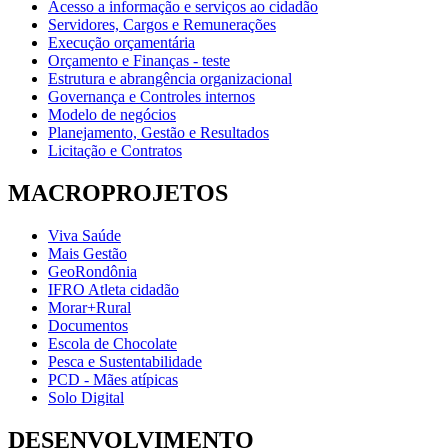
Acesso a informação e serviços ao cidadão
Servidores, Cargos e Remunerações
Execução orçamentária
Orçamento e Finanças - teste
Estrutura e abrangência organizacional
Governança e Controles internos
Modelo de negócios
Planejamento, Gestão e Resultados
Licitação e Contratos
MACROPROJETOS
Viva Saúde
Mais Gestão
GeoRondônia
IFRO Atleta cidadão
Morar+Rural
Documentos
Escola de Chocolate
Pesca e Sustentabilidade
PCD - Mães atípicas
Solo Digital
DESENVOLVIMENTO