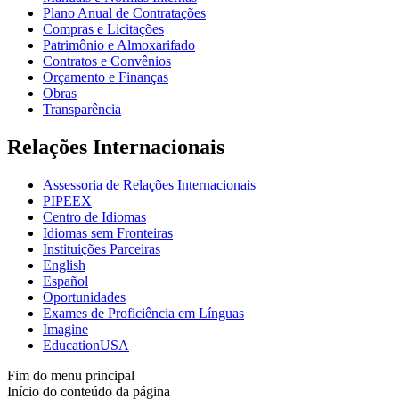
Plano Anual de Contratações
Compras e Licitações
Patrimônio e Almoxarifado
Contratos e Convênios
Orçamento e Finanças
Obras
Transparência
Relações Internacionais
Assessoria de Relações Internacionais
PIPEEX
Centro de Idiomas
Idiomas sem Fronteiras
Instituições Parceiras
English
Español
Oportunidades
Exames de Proficiência em Línguas
Imagine
EducationUSA
Fim do menu principal
Início do conteúdo da página