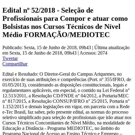
Edital nº 52/2018 - Seleção de
Profissionais para Compor e atuar como
Bolsistas nos Cursos Técnicos de Nível
Médio FORMAÇÃO/MEDIOTEC
Publicado: Sexta, 15 de Junho de 2018, 09h43
|
Última atualização
em Sexta, 15 de Junho de 2018, 09h43
|
Acessos: 2074
Tweetar
Compartilhar
Edital e Resultado: O Diretor-Geral do Campus Ariquemes, no
exercício de suas atribuições e competências (Port. nº 355/IFRO, de
01/05/2013), considerando as disposições constitucionais, legais e
regulamentares aplicáveis, em especial, o contido na Lei Federal n°
12.513/2011, a Resolução CD/FNDE n° 04/2012, a Portaria/MEC
n° 817/2015, a Resolução CONSUP/IFRO n° 25/2015, Portaria n°
1.152/2015 e demais legislações em vigor, em parceria com a Rede
e-Tec Brasil, faz saber, pelo presente edital, as normas do processo
seletivo simplificado para seleção de profissionais que irão atuar nos
Cursos Técnicos Concomitantes de Nível Médio, na modalidade de
Educação a Distância - Programa MEDIOTEC, no âmbito do
Programa Nacional de Acesso ao Ensino Técnico e Emprego –