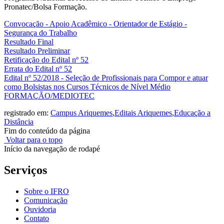
Pronatec/Bolsa Formação.
Convocação - Apoio Acadêmico - Orientador de Estágio -
Segurança do Trabalho
Resultado Final
Resultado Preliminar
Retificação do Edital nº 52
Errata do Edital nº 52
Edital nº 52/2018 - Seleção de Profissionais para Compor e atuar
como Bolsistas nos Cursos Técnicos de Nível Médio
FORMAÇÃO/MEDIOTEC
registrado em:
Campus Ariquemes
,
Editais Ariquemes
,
Educação a
Distância
Fim do conteúdo da página
Voltar para o topo
Início da navegação de rodapé
Serviços
Sobre o IFRO
Comunicação
Ouvidoria
Contato