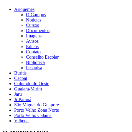
Ariquemes
O Campus
Notícias
Cursos
Documentos
Imagens
Avisos
Editais
Contato
Conselho Escolar
Biblioteca
Pesquisa
Buritis
Cacoal
Colorado do Oeste
Guajará-Mirim
Jaru
Ji-Paraná
São Miguel do Guaporé
Porto Velho Zona Norte
Porto Velho Calama
Vilhena