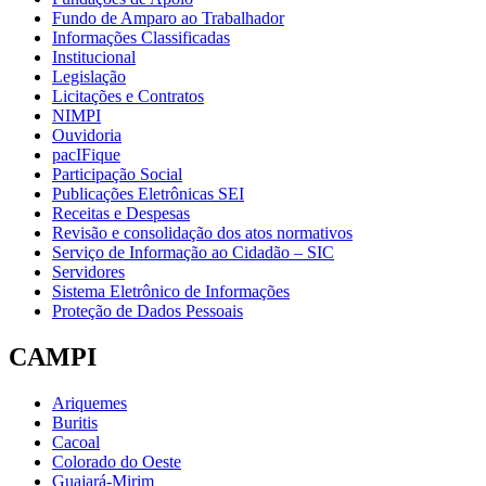
Fundo de Amparo ao Trabalhador
Informações Classificadas
Institucional
Legislação
Licitações e Contratos
NIMPI
Ouvidoria
pacIFique
Participação Social
Publicações Eletrônicas SEI
Receitas e Despesas
Revisão e consolidação dos atos normativos
Serviço de Informação ao Cidadão – SIC
Servidores
Sistema Eletrônico de Informações
Proteção de Dados Pessoais
CAMPI
Ariquemes
Buritis
Cacoal
Colorado do Oeste
Guajará-Mirim