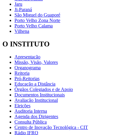
Jaru
Ji-Paraná
São Miguel do Guaporé
Porto Velho Zona Norte
Porto Velho Calama
Vilhena
O INSTITUTO
Apresentação
Missão, Visão, Valores
Organograma
Reitoria
Pró-Reitorias
Educação a Distância
Órgãos Colegiados e de Apoio
Documentos Institucionais
Avaliação Institucional
Eleições
Auditoria Interna
Agenda dos Dirigentes
Consulta Pública
Centro de Inovação Tecnológica - CIT
Rádio IFRO