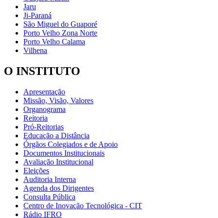
Jaru
Ji-Paraná
São Miguel do Guaporé
Porto Velho Zona Norte
Porto Velho Calama
Vilhena
O INSTITUTO
Apresentação
Missão, Visão, Valores
Organograma
Reitoria
Pró-Reitorias
Educação a Distância
Órgãos Colegiados e de Apoio
Documentos Institucionais
Avaliação Institucional
Eleições
Auditoria Interna
Agenda dos Dirigentes
Consulta Pública
Centro de Inovação Tecnológica - CIT
Rádio IFRO