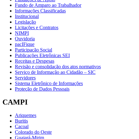
Fundo de Amparo ao Trabalhador
Informações Classificadas
Institucional
Legislação
Licitações e Contratos
NIMPI
Ouvidoria
pacIFique
Participação Social
Publicações Eletrônicas SEI
Receitas e Despesas
Revisão e consolidação dos atos normativos
Serviço de Informação ao Cidadão – SIC
Servidores
Sistema Eletrônico de Informações
Proteção de Dados Pessoais
CAMPI
Ariquemes
Buritis
Cacoal
Colorado do Oeste
Guajará-Mirim