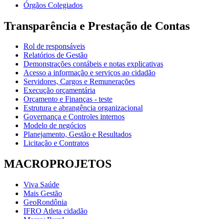
Órgãos Colegiados
Transparência e Prestação de Contas
Rol de responsáveis
Relatórios de Gestão
Demonstrações contábeis e notas explicativas
Acesso a informação e serviços ao cidadão
Servidores, Cargos e Remunerações
Execução orçamentária
Orçamento e Finanças - teste
Estrutura e abrangência organizacional
Governança e Controles internos
Modelo de negócios
Planejamento, Gestão e Resultados
Licitação e Contratos
MACROPROJETOS
Viva Saúde
Mais Gestão
GeoRondônia
IFRO Atleta cidadão