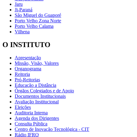
Jaru
Ji-Paraná
São Miguel do Guaporé
Porto Velho Zona Norte
Porto Velho Calama
Vilhena
O INSTITUTO
Apresentação
Missão, Visão, Valores
Organograma
Reitoria
Pró-Reitorias
Educação a Distância
Órgãos Colegiados e de Apoio
Documentos Institucionais
Avaliação Institucional
Eleições
Auditoria Interna
Agenda dos Dirigentes
Consulta Pública
Centro de Inovação Tecnológica - CIT
Rádio IFRO