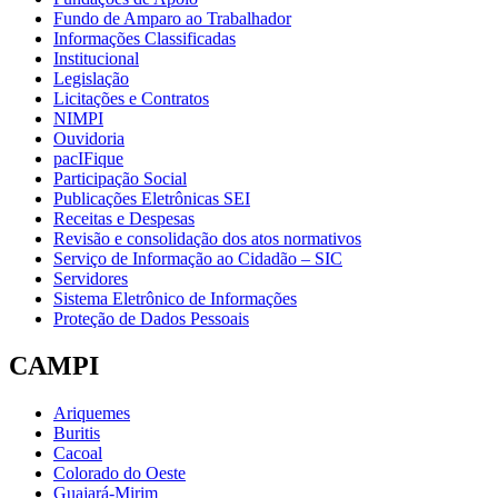
Fundo de Amparo ao Trabalhador
Informações Classificadas
Institucional
Legislação
Licitações e Contratos
NIMPI
Ouvidoria
pacIFique
Participação Social
Publicações Eletrônicas SEI
Receitas e Despesas
Revisão e consolidação dos atos normativos
Serviço de Informação ao Cidadão – SIC
Servidores
Sistema Eletrônico de Informações
Proteção de Dados Pessoais
CAMPI
Ariquemes
Buritis
Cacoal
Colorado do Oeste
Guajará-Mirim