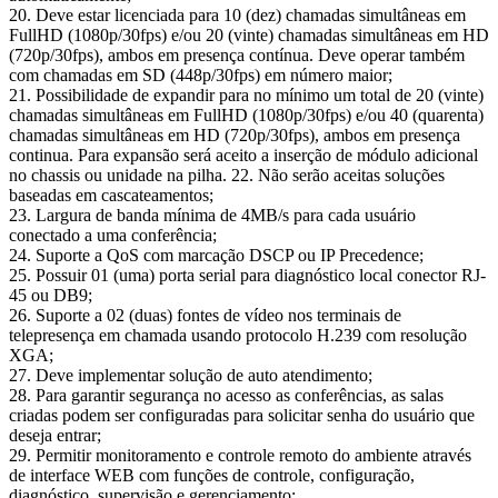
20. Deve estar licenciada para 10 (dez) chamadas simultâneas em
FullHD (1080p/30fps) e/ou 20 (vinte) chamadas simultâneas em HD
(720p/30fps), ambos em presença contínua. Deve operar também
com chamadas em SD (448p/30fps) em número maior;
21. Possibilidade de expandir para no mínimo um total de 20 (vinte)
chamadas simultâneas em FullHD (1080p/30fps) e/ou 40 (quarenta)
chamadas simultâneas em HD (720p/30fps), ambos em presença
continua. Para expansão será aceito a inserção de módulo adicional
no chassis ou unidade na pilha. 22. Não serão aceitas soluções
baseadas em cascateamentos;
23. Largura de banda mínima de 4MB/s para cada usuário
conectado a uma conferência;
24. Suporte a QoS com marcação DSCP ou IP Precedence;
25. Possuir 01 (uma) porta serial para diagnóstico local conector RJ-
45 ou DB9;
26. Suporte a 02 (duas) fontes de vídeo nos terminais de
telepresença em chamada usando protocolo H.239 com resolução
XGA;
27. Deve implementar solução de auto atendimento;
28. Para garantir segurança no acesso as conferências, as salas
criadas podem ser configuradas para solicitar senha do usuário que
deseja entrar;
29. Permitir monitoramento e controle remoto do ambiente através
de interface WEB com funções de controle, configuração,
diagnóstico, supervisão e gerenciamento;