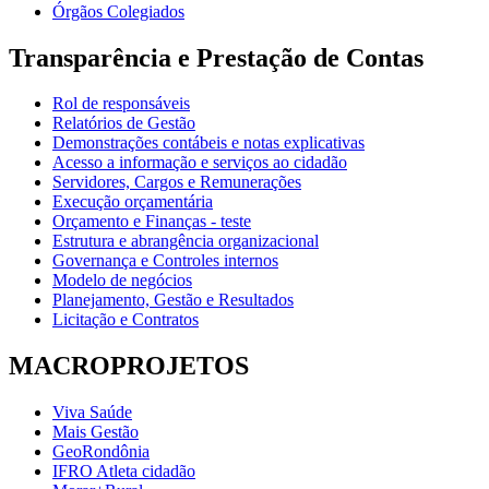
Órgãos Colegiados
Transparência e Prestação de Contas
Rol de responsáveis
Relatórios de Gestão
Demonstrações contábeis e notas explicativas
Acesso a informação e serviços ao cidadão
Servidores, Cargos e Remunerações
Execução orçamentária
Orçamento e Finanças - teste
Estrutura e abrangência organizacional
Governança e Controles internos
Modelo de negócios
Planejamento, Gestão e Resultados
Licitação e Contratos
MACROPROJETOS
Viva Saúde
Mais Gestão
GeoRondônia
IFRO Atleta cidadão