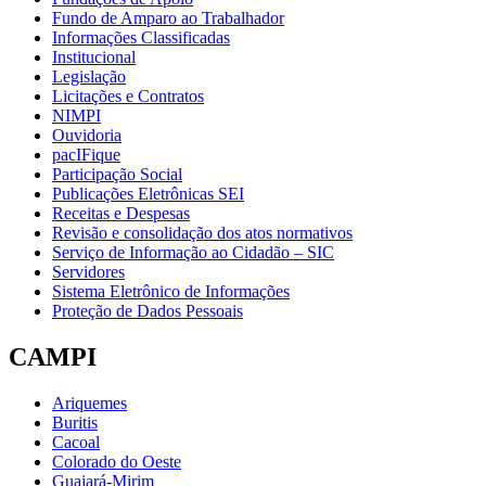
Fundo de Amparo ao Trabalhador
Informações Classificadas
Institucional
Legislação
Licitações e Contratos
NIMPI
Ouvidoria
pacIFique
Participação Social
Publicações Eletrônicas SEI
Receitas e Despesas
Revisão e consolidação dos atos normativos
Serviço de Informação ao Cidadão – SIC
Servidores
Sistema Eletrônico de Informações
Proteção de Dados Pessoais
CAMPI
Ariquemes
Buritis
Cacoal
Colorado do Oeste
Guajará-Mirim