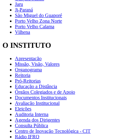
Jaru
Ji-Paraná
São Miguel do Guaporé
Porto Velho Zona Norte
Porto Velho Calama
Vilhena
O INSTITUTO
Apresentação
Missão, Visão, Valores
Organograma
Reitoria
Pró-Reitorias
Educação a Distância
Órgãos Colegiados e de Apoio
Documentos Institucionais
Avaliação Institucional
Eleições
Auditoria Interna
Agenda dos Dirigentes
Consulta Pública
Centro de Inovação Tecnológica - CIT
Rádio IFRO