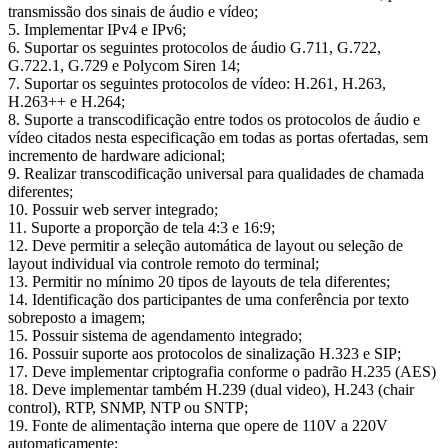
transmissão dos sinais de áudio e vídeo;
5. Implementar IPv4 e IPv6;
6. Suportar os seguintes protocolos de áudio G.711, G.722,
G.722.1, G.729 e Polycom Siren 14;
7. Suportar os seguintes protocolos de vídeo: H.261, H.263,
H.263++ e H.264;
8. Suporte a transcodificação entre todos os protocolos de áudio e
vídeo citados nesta especificação em todas as portas ofertadas, sem
incremento de hardware adicional;
9. Realizar transcodificação universal para qualidades de chamada
diferentes;
10. Possuir web server integrado;
11. Suporte a proporção de tela 4:3 e 16:9;
12. Deve permitir a seleção automática de layout ou seleção de
layout individual via controle remoto do terminal;
13. Permitir no mínimo 20 tipos de layouts de tela diferentes;
14. Identificação dos participantes de uma conferência por texto
sobreposto a imagem;
15. Possuir sistema de agendamento integrado;
16. Possuir suporte aos protocolos de sinalização H.323 e SIP;
17. Deve implementar criptografia conforme o padrão H.235 (AES)
18. Deve implementar também H.239 (dual video), H.243 (chair
control), RTP, SNMP, NTP ou SNTP;
19. Fonte de alimentação interna que opere de 110V a 220V
automaticamente;