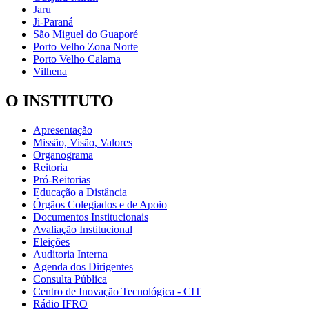
Jaru
Ji-Paraná
São Miguel do Guaporé
Porto Velho Zona Norte
Porto Velho Calama
Vilhena
O INSTITUTO
Apresentação
Missão, Visão, Valores
Organograma
Reitoria
Pró-Reitorias
Educação a Distância
Órgãos Colegiados e de Apoio
Documentos Institucionais
Avaliação Institucional
Eleições
Auditoria Interna
Agenda dos Dirigentes
Consulta Pública
Centro de Inovação Tecnológica - CIT
Rádio IFRO