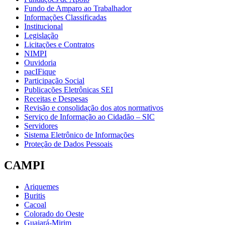
Fundo de Amparo ao Trabalhador
Informações Classificadas
Institucional
Legislação
Licitações e Contratos
NIMPI
Ouvidoria
pacIFique
Participação Social
Publicações Eletrônicas SEI
Receitas e Despesas
Revisão e consolidação dos atos normativos
Serviço de Informação ao Cidadão – SIC
Servidores
Sistema Eletrônico de Informações
Proteção de Dados Pessoais
CAMPI
Ariquemes
Buritis
Cacoal
Colorado do Oeste
Guajará-Mirim