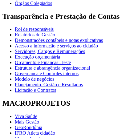
Órgãos Colegiados
Transparência e Prestação de Contas
Rol de responsáveis
Relatórios de Gestão
Demonstrações contábeis e notas explicativas
Acesso a informação e serviços ao cidadão
Servidores, Cargos e Remunerações
Execução orçamentária
Orçamento e Finanças - teste
Estrutura e abrangência organizacional
Governança e Controles internos
Modelo de negócios
Planejamento, Gestão e Resultados
Licitação e Contratos
MACROPROJETOS
Viva Saúde
Mais Gestão
GeoRondônia
IFRO Atleta cidadão