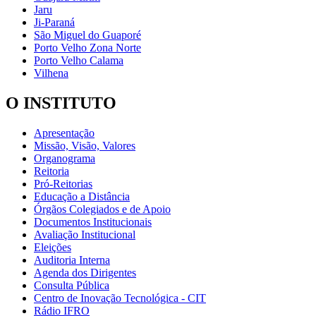
Jaru
Ji-Paraná
São Miguel do Guaporé
Porto Velho Zona Norte
Porto Velho Calama
Vilhena
O INSTITUTO
Apresentação
Missão, Visão, Valores
Organograma
Reitoria
Pró-Reitorias
Educação a Distância
Órgãos Colegiados e de Apoio
Documentos Institucionais
Avaliação Institucional
Eleições
Auditoria Interna
Agenda dos Dirigentes
Consulta Pública
Centro de Inovação Tecnológica - CIT
Rádio IFRO