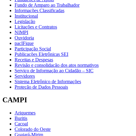
Fundo de Amparo ao Trabalhador
Informações Classificadas
Institucional
Legislação
Licitações e Contratos
NIMPI
Ouvidoria
pacIFique
Participação Social
Publicações Eletrônicas SEI
Receitas e Despesas
Revisão e consolidação dos atos normativos
Serviço de Informação ao Cidadão – SIC
Servidores
Sistema Eletrônico de Informações
Proteção de Dados Pessoais
CAMPI
Ariquemes
Buritis
Cacoal
Colorado do Oeste
Guajará-Mirim