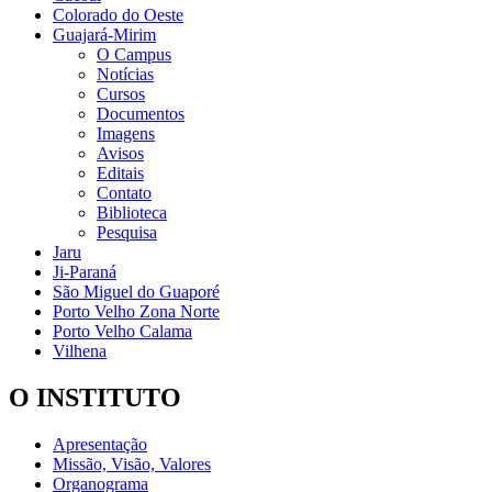
Colorado do Oeste
Guajará-Mirim
O Campus
Notícias
Cursos
Documentos
Imagens
Avisos
Editais
Contato
Biblioteca
Pesquisa
Jaru
Ji-Paraná
São Miguel do Guaporé
Porto Velho Zona Norte
Porto Velho Calama
Vilhena
O INSTITUTO
Apresentação
Missão, Visão, Valores
Organograma