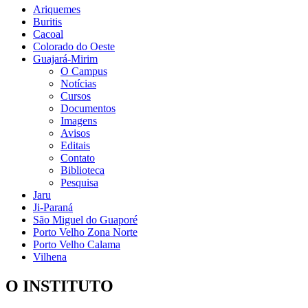
Ariquemes
Buritis
Cacoal
Colorado do Oeste
Guajará-Mirim
O Campus
Notícias
Cursos
Documentos
Imagens
Avisos
Editais
Contato
Biblioteca
Pesquisa
Jaru
Ji-Paraná
São Miguel do Guaporé
Porto Velho Zona Norte
Porto Velho Calama
Vilhena
O INSTITUTO