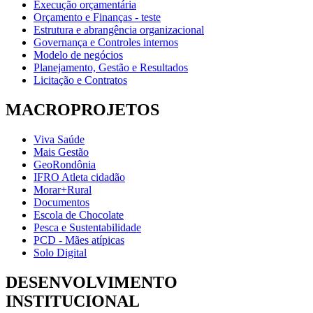
Execução orçamentária
Orçamento e Finanças - teste
Estrutura e abrangência organizacional
Governança e Controles internos
Modelo de negócios
Planejamento, Gestão e Resultados
Licitação e Contratos
MACROPROJETOS
Viva Saúde
Mais Gestão
GeoRondônia
IFRO Atleta cidadão
Morar+Rural
Documentos
Escola de Chocolate
Pesca e Sustentabilidade
PCD - Mães atípicas
Solo Digital
DESENVOLVIMENTO
INSTITUCIONAL