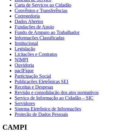
Carta de Serviços ao Cidadão
Convênios e Transferências
Corregedoria
Dados Abertos
Fundações de Apoio
Fundo de Amparo ao Trabalhador
Informações Classificadas
Institucional
Legislação
Licitações e Contratos
NIMPI
Ouvidoria
pacIFique
Participação Social
Publicações Eletrônicas SEI
Receitas e Despesas
Revisão e consolidação dos atos normativos
Serviço de Informação ao Cidadão – SIC
Servidores
Sistema Eletrônico de Informações
Proteção de Dados Pessoais
CAMPI