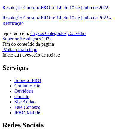
Resolução Consup/IFRO nº 14, de 10 de junho de 2022
Resolução Consup/IFRO nº 14, de 10 de junho de 2022 -
Retificação
registrado em:
Órgãos Colegiados
,
Conselho
Superior
,
Resoluções
,
2022
Fim do conteúdo da página
Voltar para o topo
Início da navegação de rodapé
Serviços
Sobre o IFRO
Comunicação
Ouvidoria
Contato
Site Antigo
Fale Conosco
IFRO Mobile
Redes Sociais