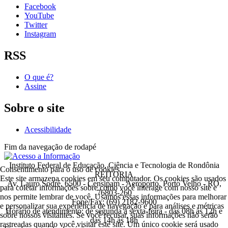
Facebook
YouTube
Twitter
Instagram
RSS
O que é?
Assine
Sobre o site
Acessibilidade
Fim da navegação de rodapé
Instituto Federal de Educação, Ciência e Tecnologia de Rondônia
Consentimento para o uso de cookies
REITORIA
Este site armazena cookies em seu computador. Os cookies são usados
Av. Lauro Sodré, 6500 - Censipam - Aeroporto, Porto Velho - RO,
para coletar informações sobre como você interage com nosso site e
76803-260
nos permite lembrar de você. Usamos essas informações para melhorar
Fone/Fax: (69) 2182-9600
e personalizar sua experiência de navegação e para análises e métricas
Horário de atendimento: de segunda a sexta-feira - das 08h às 12h e
sobre nossos visitantes. Se você recusar, suas informações não serão
das 14h às 18h
rastreadas quando você visitar este site. Um único cookie será usado