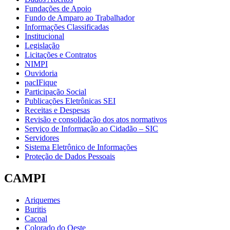
Fundações de Apoio
Fundo de Amparo ao Trabalhador
Informações Classificadas
Institucional
Legislação
Licitações e Contratos
NIMPI
Ouvidoria
pacIFique
Participação Social
Publicações Eletrônicas SEI
Receitas e Despesas
Revisão e consolidação dos atos normativos
Serviço de Informação ao Cidadão – SIC
Servidores
Sistema Eletrônico de Informações
Proteção de Dados Pessoais
CAMPI
Ariquemes
Buritis
Cacoal
Colorado do Oeste