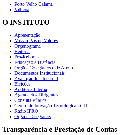
Porto Velho Calama
Vilhena
O INSTITUTO
Apresentação
Missão, Visão, Valores
Organograma
Reitoria
Pró-Reitorias
Educação a Distância
Órgãos Colegiados e de Apoio
Documentos Institucionais
Avaliação Institucional
Eleições
Auditoria Interna
Agenda dos Dirigentes
Consulta Pública
Centro de Inovação Tecnológica - CIT
Rádio IFRO
Órgãos Colegiados
Transparência e Prestação de Contas