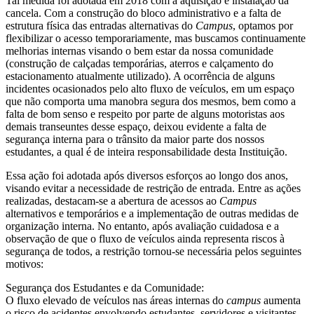
Tal medida foi adotada em 2018 com a aquisição e instalação da
cancela. Com a construção do bloco administrativo e a falta de
estrutura física das entradas alternativas do
Campus
, optamos por
flexibilizar o acesso temporariamente, mas buscamos continuamente
melhorias internas visando o bem estar da nossa comunidade
(construção de calçadas temporárias, aterros e calçamento do
estacionamento atualmente utilizado). A ocorrência de alguns
incidentes ocasionados pelo alto fluxo de veículos, em um espaço
que não comporta uma manobra segura dos mesmos, bem como a
falta de bom senso e respeito por parte de alguns motoristas aos
demais transeuntes desse espaço, deixou evidente a falta de
segurança interna para o trânsito da maior parte dos nossos
estudantes, a qual é de inteira responsabilidade desta Instituição.
Essa ação foi adotada após diversos esforços ao longo dos anos,
visando evitar a necessidade de restrição de entrada. Entre as ações
realizadas, destacam-se a abertura de acessos ao
Campus
alternativos e temporários e a implementação de outras medidas de
organização interna. No entanto, após avaliação cuidadosa e a
observação de que o fluxo de veículos ainda representa riscos à
segurança de todos, a restrição tornou-se necessária pelos seguintes
motivos:
Segurança dos Estudantes e da Comunidade:
O fluxo elevado de veículos nas áreas internas do
campus
aumenta
o risco de acidentes envolvendo estudantes, servidores e visitantes.