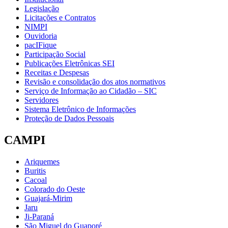
Legislação
Licitações e Contratos
NIMPI
Ouvidoria
pacIFique
Participação Social
Publicações Eletrônicas SEI
Receitas e Despesas
Revisão e consolidação dos atos normativos
Serviço de Informação ao Cidadão – SIC
Servidores
Sistema Eletrônico de Informações
Proteção de Dados Pessoais
CAMPI
Ariquemes
Buritis
Cacoal
Colorado do Oeste
Guajará-Mirim
Jaru
Ji-Paraná
São Miguel do Guaporé